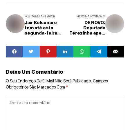
POSTAGEM ANTERIOR
PRÓXIMA POSTAGEM
Jair Bolsonaro
DE NOVO:
tem até esta
Deputada
segunda-feira
Terezinha apela
para recorrer de
ao nome do ex-
condenação no
prefeito Paulinho
STF
para salvar
candidatura
Deixe Um Comentário
O Seu Endereço De E-Mail Não Será Publicado.
Campos
Obrigatórios São Marcados Com
*