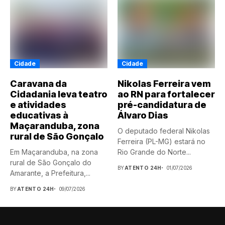
Cidade
Cidade
Caravana da
Nikolas Ferreira vem
Cidadania leva teatro
ao RN para fortalecer
e atividades
pré-candidatura de
educativas à
Álvaro Dias
Maçaranduba, zona
O deputado federal Nikolas
rural de São Gonçalo
Ferreira (PL-MG) estará no
Em Maçaranduba, na zona
Rio Grande do Norte...
rural de São Gonçalo do
BY
ATENTO 24H
01/07/2026
Amarante, a Prefeitura,...
BY
ATENTO 24H
09/07/2026