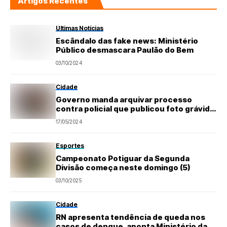
Artigos Recentes
Últimas Notícias
Escândalo das fake news: Ministério
Público desmascara Paulão do Bem
03/10/2024
Cidade
Governo manda arquivar processo
contra policial que publicou foto grávida
com farda
17/05/2024
Esportes
Campeonato Potiguar da Segunda
Divisão começa neste domingo (5)
03/10/2025
Cidade
RN apresenta tendência de queda nos
casos de dengue, aponta Ministério da