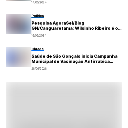
14/05/2024
Política
Pesquisa AgoraSei/Blog
GN/Canguaretama: Wilsinho Ribeiro é o
mais rejeitado para prefeito e é
16/05/2024
reprovado por 44,5%
Cidade
Saúde de São Gonçalo inicia Campanha
Municipal de Vacinação Antirrábica
neste sábado (27); confira cronograma
26/06/2026
completo