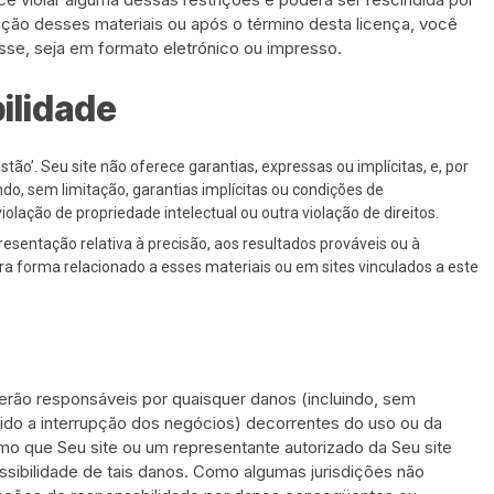
ação desses materiais ou após o término desta licença, você
se, seja em formato eletrónico ou impresso.
ilidade
tão’. Seu site não oferece garantias, expressas ou implícitas, e, por
ndo, sem limitação, garantias implícitas ou condições de
lação de propriedade intelectual ou outra violação de direitos.
esentação relativa à precisão, aos resultados prováveis ​​ou à
tra forma relacionado a esses materiais ou em sites vinculados a este
ão responsáveis ​​por quaisquer danos (incluindo, sem
vido a interrupção dos negócios) decorrentes do uso ou da
mo que Seu site ou um representante autorizado da Seu site
ossibilidade de tais danos. Como algumas jurisdições não