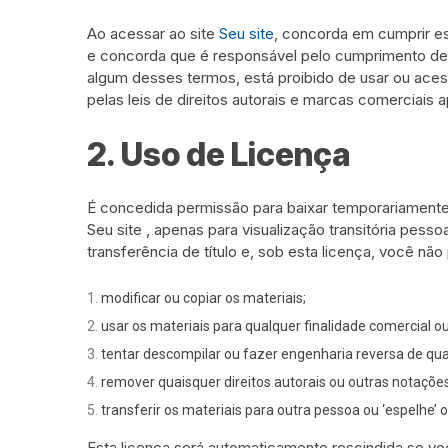
Ao acessar ao site
Seu site
, concorda em cumprir est
e concorda que é responsável pelo cumprimento de t
algum desses termos, está proibido de usar ou acess
pelas leis de direitos autorais e marcas comerciais a
2. Uso de Licença
É concedida permissão para baixar temporariamente
Seu site , apenas para visualização transitória pes
transferência de título e, sob esta licença, você nã
modificar ou copiar os materiais;
usar os materiais para qualquer finalidade comercial o
tentar descompilar ou fazer engenharia reversa de qual
remover quaisquer direitos autorais ou outras notaçõe
transferir os materiais para outra pessoa ou ‘espelhe’ 
Esta licença será automaticamente rescindida se voc