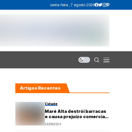
sexta-feira , 7 agosto 2026
Artigos Recentes
Cidade
Maré Alta destrói barracas
e causa prejuízo comercial
em Tibau do Sul
24/09/2024