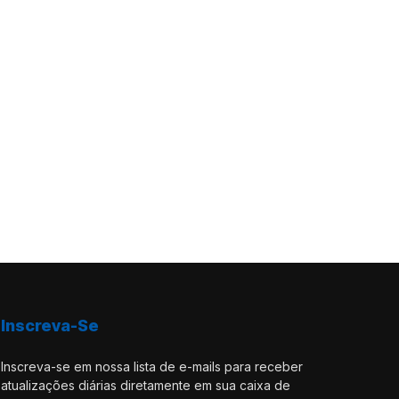
Inscreva-Se
Inscreva-se em nossa lista de e-mails para receber
atualizações diárias diretamente em sua caixa de