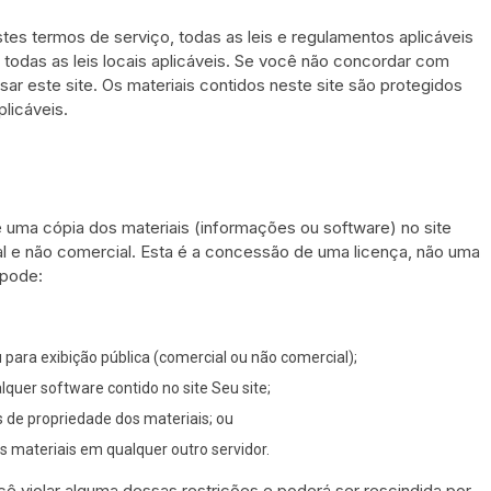
es termos de serviço, todas as leis e regulamentos aplicáveis ​​
odas as leis locais aplicáveis. Se você não concordar com
ar este site. Os materiais contidos neste site são protegidos
plicáveis.
 uma cópia dos materiais (informações ou software) no site
soal e não comercial. Esta é a concessão de uma licença, não uma
o pode:
u para exibição pública (comercial ou não comercial);
quer software contido no site Seu site;
s de propriedade dos materiais; ou
os materiais em qualquer outro servidor.
ê violar alguma dessas restrições e poderá ser rescindida por