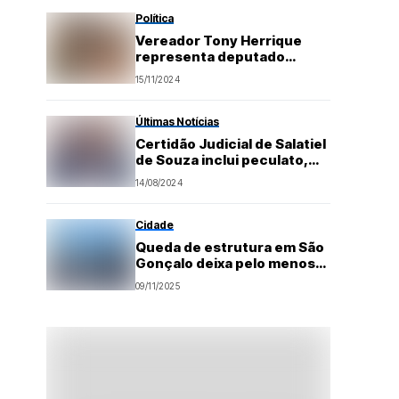
Política
Vereador Tony Herrique
representa deputado
federal Sargento Gonçalves
15/11/2024
em evento da IEADERN
Últimas Notícias
Certidão Judicial de Salatiel
de Souza inclui peculato,
corrupção, dano ao erário e
14/08/2024
enriquecimento ilícito
Cidade
Queda de estrutura em São
Gonçalo deixa pelo menos
dois mortos.
09/11/2025