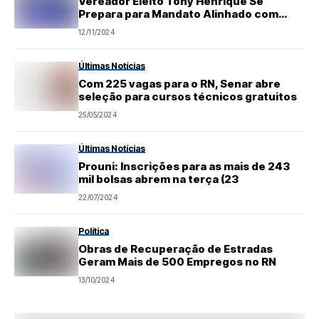
Vereador Eleito Tony Henrique Se
Prepara para Mandato Alinhado com
Deputados Conservadores
12/11/2024
Últimas Notícias
Com 225 vagas para o RN, Senar abre
seleção para cursos técnicos gratuitos
25/05/2024
Últimas Notícias
Prouni: Inscrições para as mais de 243
mil bolsas abrem na terça (23
22/07/2024
Política
Obras de Recuperação de Estradas
Geram Mais de 500 Empregos no RN
13/10/2024