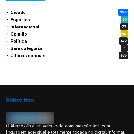
Cidade
295
Esportes
55
Internacional
77
Opinião
59
Política
142
Sem categoria
6
Últimas notícias
255
Sobre Nós
O Atento24h é um veículo de comunicação ágil, com
linguagem acessível e totalmente focada no digital. Informar,