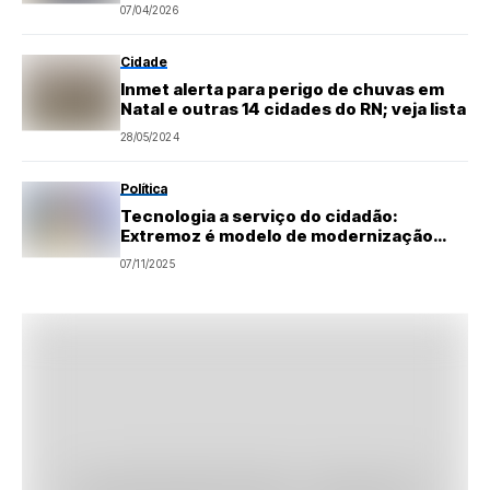
própria
07/04/2026
Cidade
Inmet alerta para perigo de chuvas em
Natal e outras 14 cidades do RN; veja lista
28/05/2024
Política
Tecnologia a serviço do cidadão:
Extremoz é modelo de modernização
pública
07/11/2025