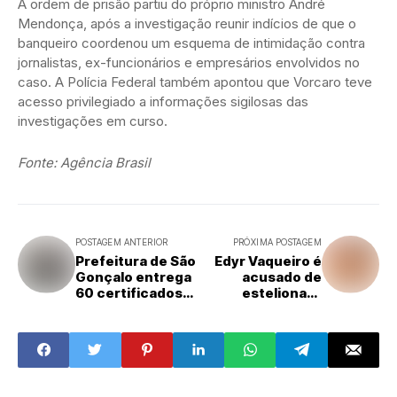
A ordem de prisão partiu do próprio ministro André
Mendonça, após a investigação reunir indícios de que o
banqueiro coordenou um esquema de intimidação contra
jornalistas, ex-funcionários e empresários envolvidos no
caso. A Polícia Federal também apontou que Vorcaro teve
acesso privilegiado a informações sigilosas das
investigações em curso.
Fonte: Agência Brasil
POSTAGEM ANTERIOR
PRÓXIMA POSTAGEM
Prefeitura de São
Edyr Vaqueiro é
Gonçalo entrega
acusado de
60 certificados
estelionato
de alunos no
amoroso e
curso "Fala Mais
agressão contra
Idiomas"
mulher; cantor
rebate