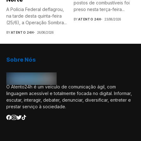
postos de combustíveis foi
A Polícia Federal deflagrou,
preso nesta terça-feira...
na tarde desta quinta-feira
BY
ATENTO 24H
23/06/2026
(25/6), a Operação Sombra...
BY
ATENTO 24H
26/06/2026
Sobre Nós
O Atento24h é um veículo de comunicação ágil, com
linguagem acessível e totalmente focada no digital. Informar,
escutar, interagir, debater, denunciar, diversificar, entreter e
prestar serviço à sociedade.