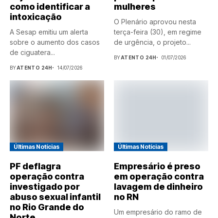
como identificar a
mulheres
intoxicação
O Plenário aprovou nesta
A Sesap emitiu um alerta
terça-feira (30), em regime
sobre o aumento dos casos
de urgência, o projeto...
de ciguatera...
BY
ATENTO 24H
01/07/2026
BY
ATENTO 24H
14/07/2026
Últimas Notícias
Últimas Notícias
PF deflagra
Empresário é preso
operação contra
em operação contra
investigado por
lavagem de dinheiro
abuso sexual infantil
no RN
no Rio Grande do
Um empresário do ramo de
Norte