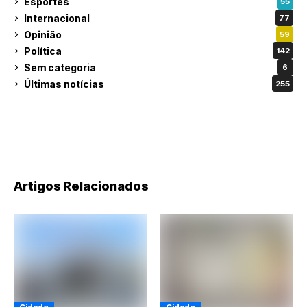
Esportes
55
Internacional
77
Opinião
59
Política
142
Sem categoria
6
Últimas notícias
255
Artigos Relacionados