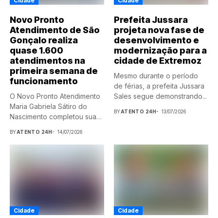
Cidade
Cidade
Novo Pronto
Prefeita Jussara
Atendimento de São
projeta nova fase de
Gonçalo realiza
desenvolvimento e
quase 1.600
modernização para a
atendimentos na
cidade de Extremoz
primeira semana de
Mesmo durante o período
funcionamento
de férias, a prefeita Jussara
O Novo Pronto Atendimento
Sales segue demonstrando...
Maria Gabriela Sátiro do
BY
ATENTO 24H
13/07/2026
Nascimento completou sua
primeira...
BY
ATENTO 24H
14/07/2026
Cidade
Cidade