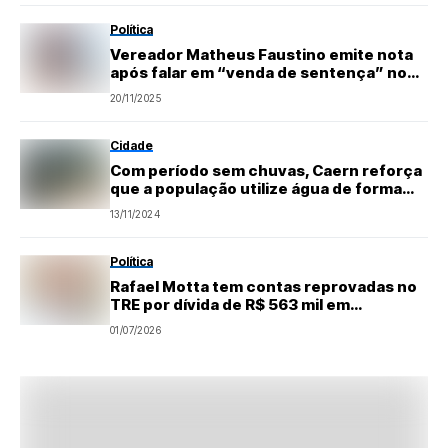
Política
Vereador Matheus Faustino emite nota
após falar em “venda de sentença” no
caso Brisa Bracchi
20/11/2025
Cidade
Com período sem chuvas, Caern reforça
que a população utilize água de forma
consciente
13/11/2024
Política
Rafael Motta tem contas reprovadas no
TRE por dívida de R$ 563 mil em
campanha
01/07/2026