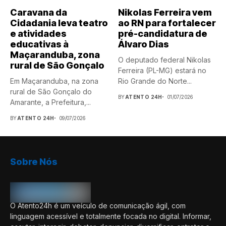
Caravana da
Nikolas Ferreira vem
Cidadania leva teatro
ao RN para fortalecer
e atividades
pré-candidatura de
educativas à
Álvaro Dias
Maçaranduba, zona
O deputado federal Nikolas
rural de São Gonçalo
Ferreira (PL-MG) estará no
Em Maçaranduba, na zona
Rio Grande do Norte...
rural de São Gonçalo do
BY
ATENTO 24H
01/07/2026
Amarante, a Prefeitura,...
BY
ATENTO 24H
09/07/2026
Sobre Nós
O Atento24h é um veículo de comunicação ágil, com
linguagem acessível e totalmente focada no digital. Informar,