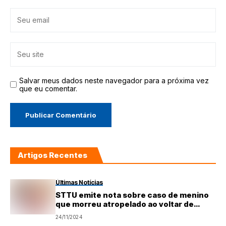
Salvar meus dados neste navegador para a próxima vez
que eu comentar.
Artigos Recentes
Últimas Notícias
STTU emite nota sobre caso de menino
que morreu atropelado ao voltar de
igreja em Natal
24/11/2024