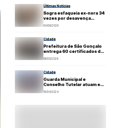
Últimas Notícias
Sogra esfaqueia ex-nora 34
vezes por desavença
familiar
04/06/2026
Cidade
Prefeitura de São Gonçalo
entrega 60 certificados de
alunos no curso “Fala Mais
08/05/2026
Idiomas”
Cidade
Guarda Municipal e
Conselho Tutelar atuam em
caso de abandono de menor
16/04/2024