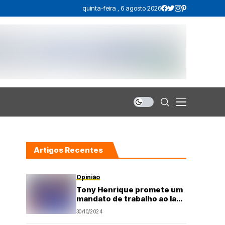
quinta-feira , 6 agosto 2026
Artigos Recentes
Opinião
Tony Henrique promete um
mandato de trabalho ao lado
do prefeito eleito Paulinho
30/10/2024
Freire