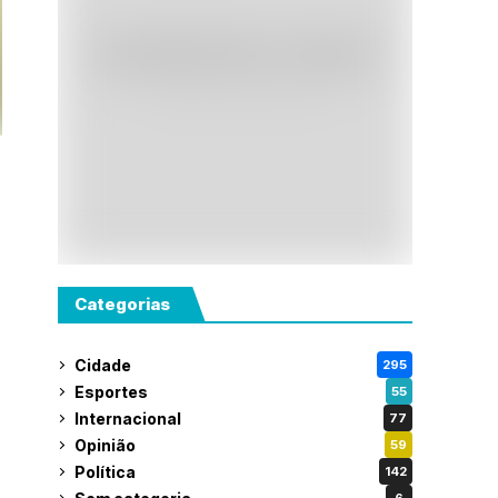
Categorias
Cidade
295
Esportes
55
Internacional
77
Opinião
59
Política
142