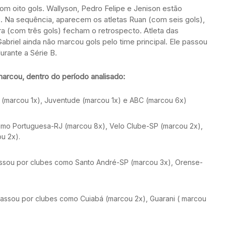
com oito gols. Wallyson, Pedro Felipe e Jenison estão
. Na sequência, aparecem os atletas Ruan (com seis gols),
ira (com três gols) fecham o retrospecto. Atleta das
abriel ainda não marcou gols pelo time principal. Ele passou
urante a Série B.
marcou, dentro do período analisado:
R (marcou 1x), Juventude (marcou 1x) e ABC (marcou 6x)
como Portuguesa-RJ (marcou 8x), Velo Clube-SP (marcou 2x),
u 2x).
passou por clubes como Santo André-SP (marcou 3x), Orense-
 passou por clubes como Cuiabá (marcou 2x), Guarani ( marcou