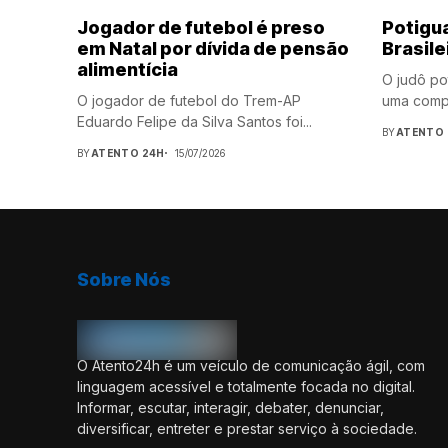
Jogador de futebol é preso
Potigua
em Natal por dívida de pensão
Brasile
alimentícia
O judô po
O jogador de futebol do Trem-AP
uma compe
Eduardo Felipe da Silva Santos foi...
BY
ATENTO 
BY
ATENTO 24H
15/07/2026
Sobre Nós
O Atento24h é um veículo de comunicação ágil, com
linguagem acessível e totalmente focada no digital.
Informar, escutar, interagir, debater, denunciar,
diversificar, entreter e prestar serviço à sociedade.