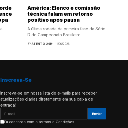
corde
América: Elenco e comissão
vence
técnica falam em retorno
Copa
positivo após pausa
na
A última rodada da primeira fase da Série
D do Campeonato Brasileiro...
BY
ATENTO 24H
11/06/2026
Inscreva-Se
Inscreva-se em nossa lista de e-mails para receber
atualizações diárias diretamente em sua caixa de
entrada!
Eu concordo com o termos e Condições