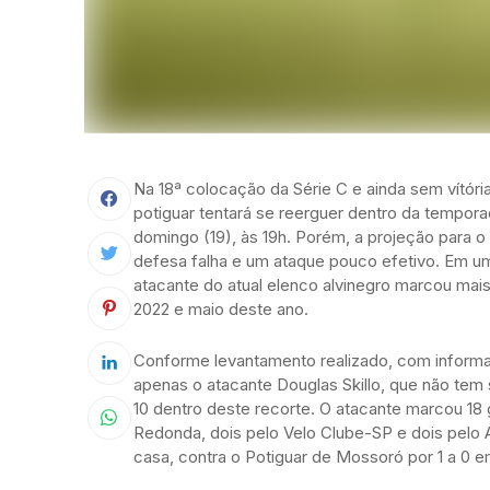
Na 18ª colocação da Série C e ainda sem vítór
potiguar tentará se reerguer dentro da tempor
domingo (19), às 19h. Porém, a projeção para o
defesa falha e um ataque pouco efetivo. Em u
atacante do atual elenco alvinegro marcou mais
2022 e maio deste ano.
Conforme levantamento realizado, com informa
apenas o atacante Douglas Skillo, que não tem
10 dentro deste recorte. O atacante marcou 18 
Redonda, dois pelo Velo Clube-SP e dois pelo AB
casa, contra o Potiguar de Mossoró por 1 a 0 e