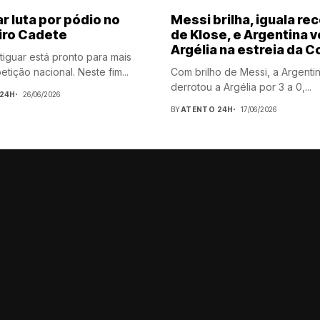
r luta por pódio no
Messi brilha, iguala re
iro Cadete
de Klose, e Argentina 
Argélia na estreia da 
tiguar está pronto para mais
tição nacional. Neste fim...
Com brilho de Messi, a Argenti
derrotou a Argélia por 3 a 0,...
24H
26/06/2026
BY
ATENTO 24H
17/06/2026