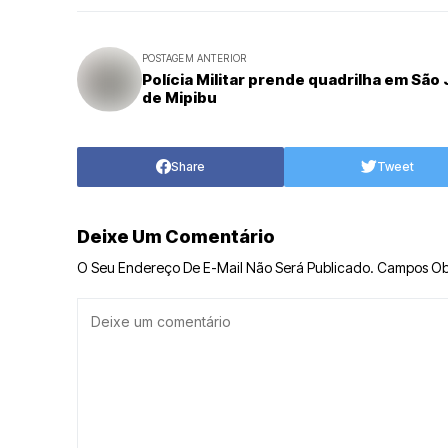
POSTAGEM ANTERIOR
Polícia Militar prende quadrilha em São
de Mipibu
Share
Tweet
Deixe Um Comentário
O Seu Endereço De E-Mail Não Será Publicado.
Campos Ob