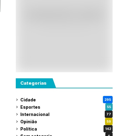
Categorias
Cidade
295
Esportes
55
Internacional
77
Opinião
59
Política
142