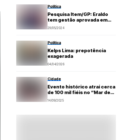
Política
Pesquisa Item/GP: Eraldo
tem gestão aprovada em
São Gonçalo com 51,6%:
29/05/2024
Fátima reprovada (52%) e
Lula aprovado (57,8%)
Fonte: Portal Grande Ponto
Política
Kelps Lima: prepotência
exagerada
04/04/2026
Cidade
Evento histórico atrai cerca
de 100 mil fiéis no “Mar de
fé” em Extremoz
14/09/2025