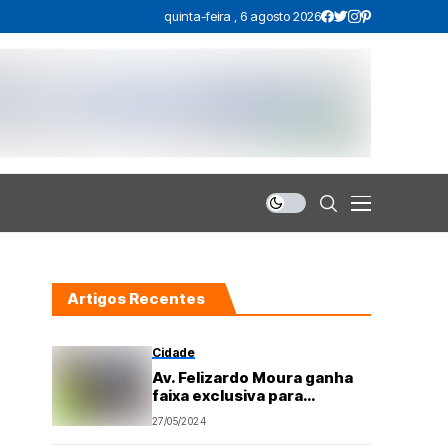
quinta-feira , 6 agosto 2026
Artigos Recentes
Cidade
Av. Felizardo Moura ganha
faixa exclusiva para
transporte público nesta
27/05/2024
segunda-feira