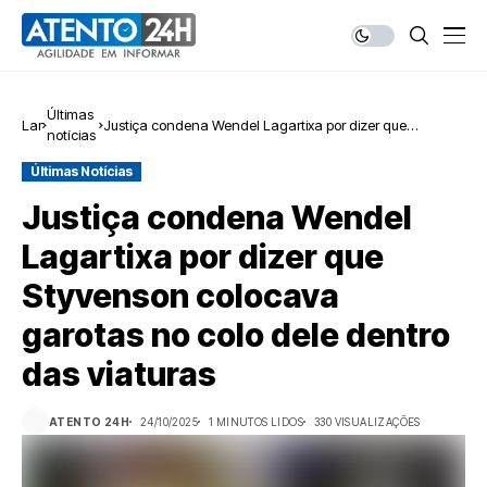
Últimas
Lar
Justiça condena Wendel Lagartixa por dizer que
notícias
Styvenson colocava garotas no colo dele dentro das
viaturas
Últimas Notícias
Justiça condena Wendel
Lagartixa por dizer que
Styvenson colocava
garotas no colo dele dentro
das viaturas
ATENTO 24H
24/10/2025
1 MINUTOS LIDOS
330 VISUALIZAÇÕES