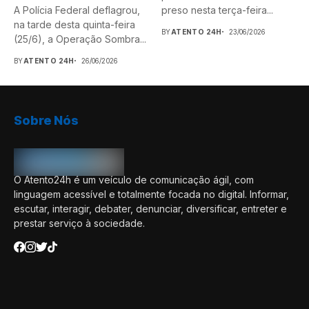
A Polícia Federal deflagrou,
preso nesta terça-feira...
na tarde desta quinta-feira
BY
ATENTO 24H
23/06/2026
(25/6), a Operação Sombra...
BY
ATENTO 24H
26/06/2026
Sobre Nós
O Atento24h é um veículo de comunicação ágil, com
linguagem acessível e totalmente focada no digital. Informar,
escutar, interagir, debater, denunciar, diversificar, entreter e
prestar serviço à sociedade.