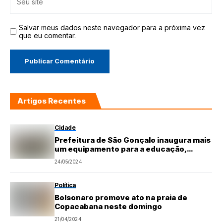
Salvar meus dados neste navegador para a próxima vez
que eu comentar.
Artigos Recentes
Cidade
Prefeitura de São Gonçalo inaugura mais
um equipamento para a educação,
Escola Municipal Aida Gomes Bezerra
24/05/2024
Política
Bolsonaro promove ato na praia de
Copacabana neste domingo
21/04/2024