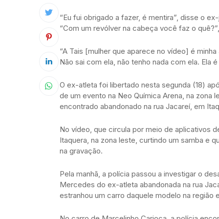
“Eu fui obrigado a fazer, é mentira”, disse o e
“Com um revólver na cabeça você faz o quê?”,
“A Tais [mulher que aparece no vídeo] é minha 
Não sai com ela, não tenho nada com ela. Ela é
O ex-atleta foi libertado nesta segunda (18) a
de um evento na Neo Química Arena, na zona le
encontrado abandonado na rua Jacareí, em Itaq
No vídeo, que circula por meio de aplicativo
Itaquera, na zona leste, curtindo um samba e 
na gravação.
Pela manhã, a polícia passou a investigar o des
Mercedes do ex-atleta abandonada na rua Jacar
estranhou um carro daquele modelo na região e 
No carro de Marcelinho Carioca, a polícia enc