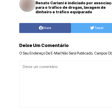
Renato Cariani é indiciado por associa
para o tráfico de drogas, lavagem de
dinheiro e tráfico equiparado
Share
Tweet
Deixe Um Comentário
O Seu Endereço De E-Mail Não Será Publicado.
Campos Ob