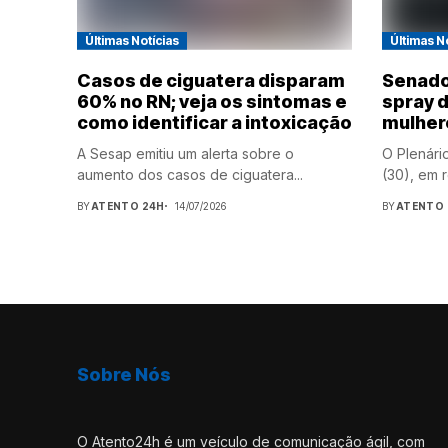
Últimas Notícias
Últimas N
Casos de ciguatera disparam
Senado
60% no RN; veja os sintomas e
spray 
como identificar a intoxicação
mulher
A Sesap emitiu um alerta sobre o
O Plenári
aumento dos casos de ciguatera...
(30), em r
BY
ATENTO 24H
14/07/2026
BY
ATENTO 
Sobre Nós
O Atento24h é um veículo de comunicação ágil, com