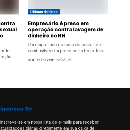
Últimas Notícias
contra
Empresário é preso em
 sexual
operação contra lavagem de
do
dinheiro no RN
Um empresário do ramo de postos de
 tarde
combustíveis foi preso nesta terça-feira...
eração
BY
ATENTO 24H
23/06/2026
Inscreva-Se
Inscreva-se em nossa lista de e-mails para receber
atualizações diárias diretamente em sua caixa de