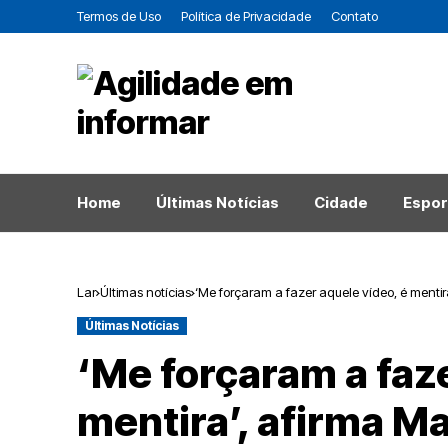
Termos de Uso
Política de Privacidade
Contato
Home
Últimas Notícias
Cidade
Espor
Lar
Últimas notícias
‘Me forçaram a fazer aquele vídeo, é mentir
Últimas Notícias
‘Me forçaram a faze
mentira’, afirma M