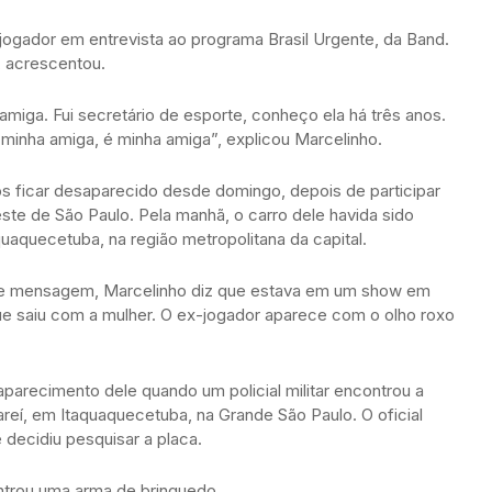
x-jogador em entrevista ao programa Brasil Urgente, da Band.
 acrescentou.
amiga. Fui secretário de esporte, conheço ela há três anos.
 minha amiga, é minha amiga”, explicou Marcelinho.
pós ficar desaparecido desde domingo, depois de participar
ste de São Paulo. Pela manhã, o carro dele havida sido
uaquecetuba, na região metropolitana da capital.
s de mensagem, Marcelinho diz que estava em um show em
que saiu com a mulher. O ex-jogador aparece com o olho roxo
aparecimento dele quando um policial militar encontrou a
eí, em Itaquaquecetuba, na Grande São Paulo. O oficial
decidiu pesquisar a placa.
ontrou uma arma de brinquedo.