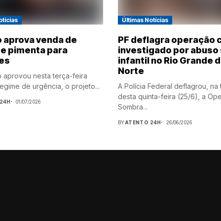
otícias
Últimas Notícias
 aprova venda de
PF deflagra operação 
de pimenta para
investigado por abuso
es
infantil no Rio Grande 
Norte
o aprovou nesta terça-feira
egime de urgência, o projeto...
A Polícia Federal deflagrou, na
desta quinta-feira (25/6), a Op
24H
01/07/2026
Sombra...
BY
ATENTO 24H
26/06/2026