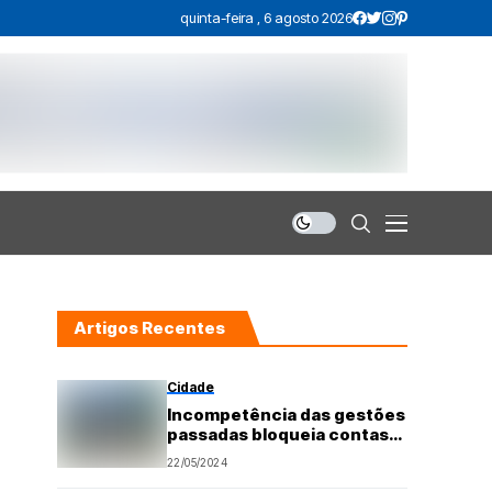
quinta-feira , 6 agosto 2026
Artigos Recentes
Cidade
Incompetência das gestões
passadas bloqueia contas
da Prefeitura de São
22/05/2024
Gonçalo do Amarante