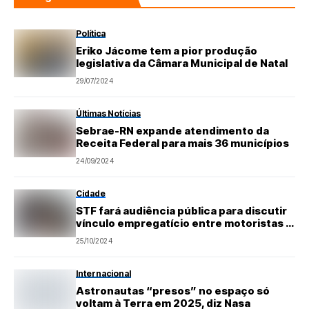
Política
Eriko Jácome tem a pior produção
legislativa da Câmara Municipal de Natal
29/07/2024
Últimas Notícias
Sebrae-RN expande atendimento da
Receita Federal para mais 36 municípios
24/09/2024
Cidade
STF fará audiência pública para discutir
vínculo empregatício entre motoristas e
plataformas digitais
25/10/2024
Internacional
Astronautas “presos” no espaço só
voltam à Terra em 2025, diz Nasa