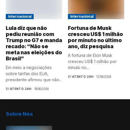
Internacional
Internacional
Lula diz que não
Fortuna de Musk
pediu reunião com
cresceu US$ 1 milhão
Trump no G7 e manda
por minuto no último
recado: “Não se
ano, diz pesquisa
meta nas eleições do
A fortuna de Elon Musk
Brasil”
cresceu US$ 1 milhão por
Em meio a negociações
minuto no...
sobre tarifas dos EUA,
BY
ATENTO 24H
12/06/2026
presidente afirmou que não...
BY
ATENTO 24H
18/06/2026
Sobre Nós