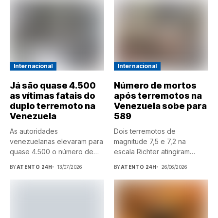
Internacional
Internacional
Já são quase 4.500
Número de mortos
as vítimas fatais do
após terremotos na
duplo terremoto na
Venezuela sobe para
Venezuela
589
As autoridades
Dois terremotos de
venezuelanas elevaram para
magnitude 7,5 e 7,2 na
quase 4.500 o número de
escala Richter atingiram
mortes causados...
a Venezuela na noite desta...
BY
ATENTO 24H
13/07/2026
BY
ATENTO 24H
26/06/2026