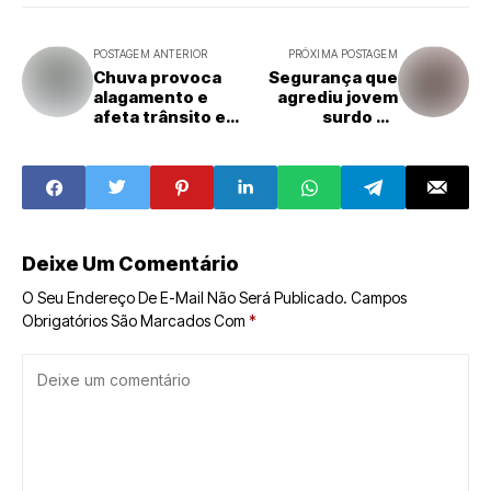
POSTAGEM ANTERIOR
PRÓXIMA POSTAGEM
Chuva provoca
Segurança que
alagamento e
agrediu jovem
afeta trânsito em
surdo no
Natal
Carnaval de
Apodi é preso por
receptação e
porte ilegal de
arma
Deixe Um Comentário
O Seu Endereço De E-Mail Não Será Publicado.
Campos
Obrigatórios São Marcados Com
*