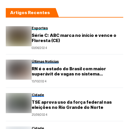
Artigos Recentes
Esportes
Série C: ABC marca no início e vence o
Floresta (CE)
03/06/2024
Últimas Notícias
RN é o estado do Brasil com maior
superávit de vagas no sistema
penitenciário. Déficit no País é de
13/10/2024
174.436 vagas
Cidade
TSE aprova uso da força federal nas
eleições no Rio Grande do Norte
25/09/2024
Cidade