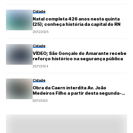
Cidade
Natal completa 426 anos nesta quinta
(25); conheça história da capital do RN
25/12/2025
Cidade
VÍDEO; São Gonçalo do Amarante recebe
reforço histórico na segurança pública
25/11/2024
Cidade
Obra da Caern interdita Av. João
Medeiros Filho a partir desta segunda-
feira
03/11/2025