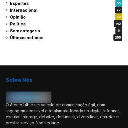
Esportes
55
Internacional
77
Opinião
59
Política
142
Sem categoria
6
Últimas notícias
255
Sobre Nós
O Atento24h é um veículo de comunicação ágil, com
linguagem acessível e totalmente focada no digital. Informar,
escutar, interagir, debater, denunciar, diversificar, entreter e
prestar serviço à sociedade.