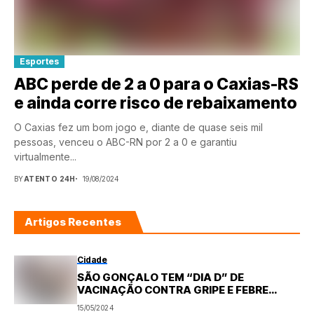
Esportes
ABC perde de 2 a 0 para o Caxias-RS
e ainda corre risco de rebaixamento
O Caxias fez um bom jogo e, diante de quase seis mil
pessoas, venceu o ABC-RN por 2 a 0 e garantiu
virtualmente...
BY
ATENTO 24H
19/08/2024
Artigos Recentes
Cidade
SÃO GONÇALO TEM “DIA D” DE
VACINAÇÃO CONTRA GRIPE E FEBRE
AMARELA NO PRÓXIMO SÁBADO
15/05/2024