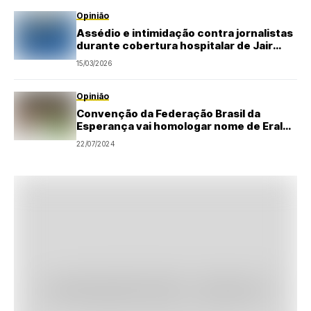
Opinião
Assédio e intimidação contra jornalistas
durante cobertura hospitalar de Jair
Bolsonaro geram repúdio
15/03/2026
Opinião
Convenção da Federação Brasil da
Esperança vai homologar nome de Eraldo
para reeleição em São Gonçalo
22/07/2024