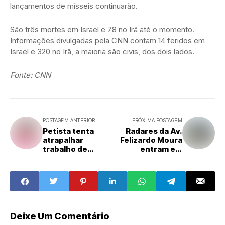
lançamentos de mísseis continuarão.
São três mortes em Israel e 78 no Irã até o momento.
Informações divulgadas pela CNN contam 14 feridos em
Israel e 320 no Irã, a maioria são civis, dos dois lados.
Fonte: CNN
POSTAGEM ANTERIOR
PRÓXIMA POSTAGEM
Petista tenta
Radares da Av.
atrapalhar
Felizardo Moura
trabalho de
entram em
repórter da TV
operação neste
Tropical durante
domingo 15
transmissão ao
vivo
Deixe Um Comentário