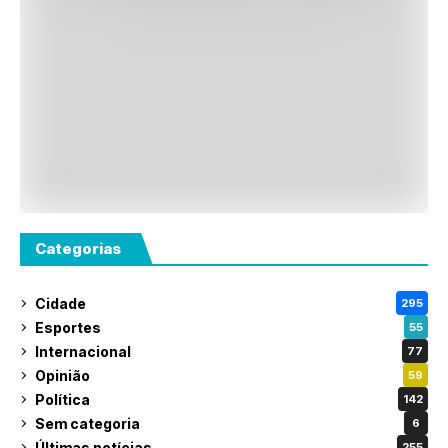
Categorias
Cidade
295
Esportes
55
Internacional
77
Opinião
59
Política
142
Sem categoria
6
Últimas notícias
255