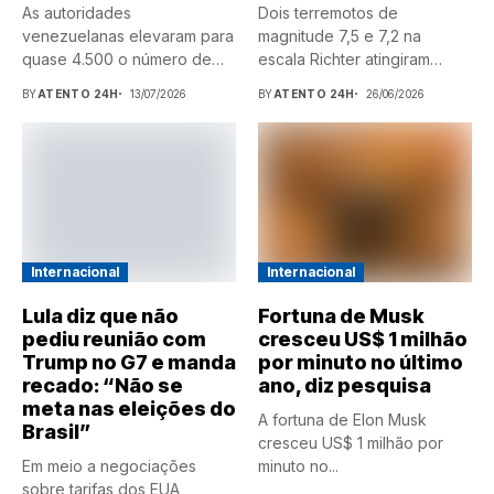
As autoridades
Dois terremotos de
venezuelanas elevaram para
magnitude 7,5 e 7,2 na
quase 4.500 o número de
escala Richter atingiram
mortes causados...
a Venezuela na noite desta...
BY
ATENTO 24H
13/07/2026
BY
ATENTO 24H
26/06/2026
Internacional
Internacional
Lula diz que não
Fortuna de Musk
pediu reunião com
cresceu US$ 1 milhão
Trump no G7 e manda
por minuto no último
recado: “Não se
ano, diz pesquisa
meta nas eleições do
A fortuna de Elon Musk
Brasil”
cresceu US$ 1 milhão por
Em meio a negociações
minuto no...
sobre tarifas dos EUA,