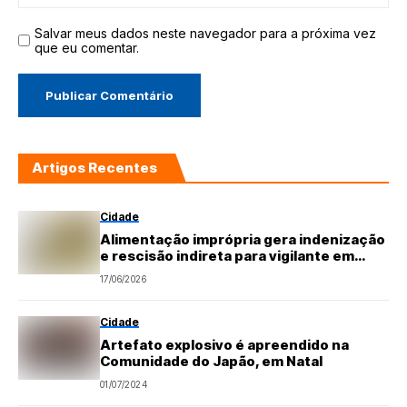
Salvar meus dados neste navegador para a próxima vez
que eu comentar.
Artigos Recentes
Cidade
Alimentação imprópria gera indenização
e rescisão indireta para vigilante em
decisão do TRT-GO
17/06/2026
Cidade
Artefato explosivo é apreendido na
Comunidade do Japão, em Natal
01/07/2024