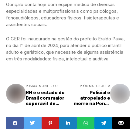
Gonçalo conta hoje com equipe médica de diversas
especialidades e multiprofissionais como psicólogos,
fonoaudiólogos, educadores físicos, fisioterapeutas e
assistentes sociais.
O CER foi inaugurado na gestão do prefeito Eraldo Paiva,
no dia 1° de abril de 2024, para atender o público infantil,
adulto e geriátrico, que necessite de alguma assistência
em três modalidades: física, intelectual e auditiva.
POSTAGEM ANTERIOR
PRÓXIMA POSTAGEM
RN é o estado do
Policial é
Brasil com maior
atropelado e
superávit de
morre na Ponte
vagas no sistema
Newton Navarro;
penitenciário.
trânsito fica
Déficit no País é
lento no local
de 174.436 vagas