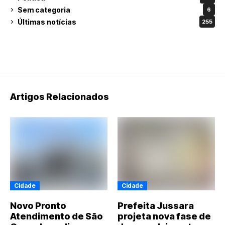
Sem categoria
6
Últimas notícias
255
Artigos Relacionados
Cidade
Cidade
Novo Pronto
Prefeita Jussara
Atendimento de São
projeta nova fase de