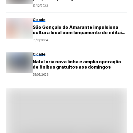
19/12/2023
Cidade
São Gonçalo do Amarante impulsiona
cultura local com lançamento de editais
da Política Nacional Aldir Blanc
31/10/2024
Cidade
Natal cria nova linha e amplia operação
de ônibus gratuitos aos domingos
25/05/2026