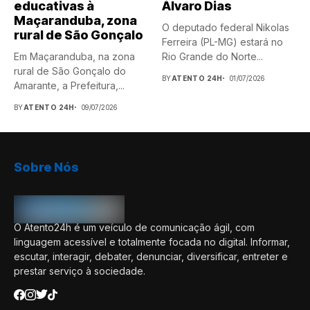
educativas à
Álvaro Dias
Maçaranduba, zona
O deputado federal Nikolas
rural de São Gonçalo
Ferreira (PL-MG) estará no
Em Maçaranduba, na zona
Rio Grande do Norte...
rural de São Gonçalo do
BY
ATENTO 24H
01/07/2026
Amarante, a Prefeitura,...
BY
ATENTO 24H
09/07/2026
Sobre Nós
O Atento24h é um veículo de comunicação ágil, com
linguagem acessível e totalmente focada no digital. Informar,
escutar, interagir, debater, denunciar, diversificar, entreter e
prestar serviço à sociedade.