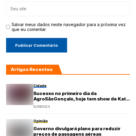
Salvar meus dados neste navegador para a próxima vez
que eu comentar.
Artigos Recentes
Cidade
Sucesso no primeiro dia da
AgroSãoGonçalo, hoje tem show de Katia
Cilene
02/08/2024
Opinião
Governo divulgará plano para reduzir
preços de passagens aéreas