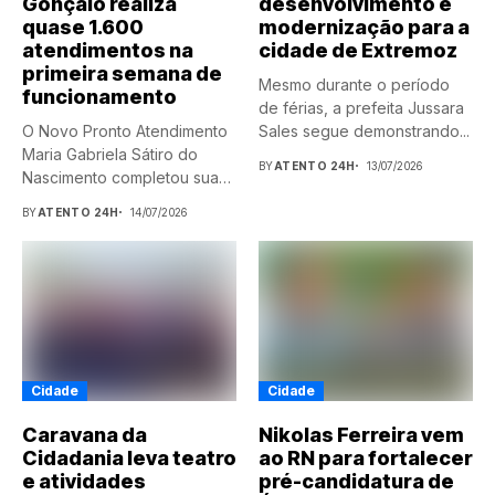
Gonçalo realiza
desenvolvimento e
quase 1.600
modernização para a
atendimentos na
cidade de Extremoz
primeira semana de
Mesmo durante o período
funcionamento
de férias, a prefeita Jussara
O Novo Pronto Atendimento
Sales segue demonstrando...
Maria Gabriela Sátiro do
BY
ATENTO 24H
13/07/2026
Nascimento completou sua
primeira...
BY
ATENTO 24H
14/07/2026
Cidade
Cidade
Caravana da
Nikolas Ferreira vem
Cidadania leva teatro
ao RN para fortalecer
e atividades
pré-candidatura de