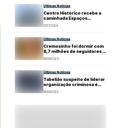
Amarante
Últimas Notícias
Centro Histórico recebe a
caminhada Espaços
Sagrados
13/11/2024
Últimas Notícias
Cremosinho foi dormir com
8,7 milhões de seguidores e
acordou sem nenhum.
09/09/2024
Últimas Notícias
Tabelião suspeito de liderar
organização criminosa é
preso no RN
18/09/2024