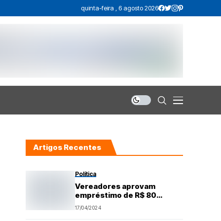
quinta-feira , 6 agosto 2026
Artigos Recentes
Política
Vereadores aprovam
empréstimo de R$ 80
milhões para investimentos
17/04/2024
em São Gonçalo do