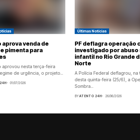
otícias
Últimas Notícias
 aprova venda de
PF deflagra operação 
de pimenta para
investigado por abuso
es
infantil no Rio Grande 
Norte
o aprovou nesta terça-feira
egime de urgência, o projeto...
A Polícia Federal deflagrou, na
desta quinta-feira (25/6), a Op
24H
01/07/2026
Sombra...
BY
ATENTO 24H
26/06/2026