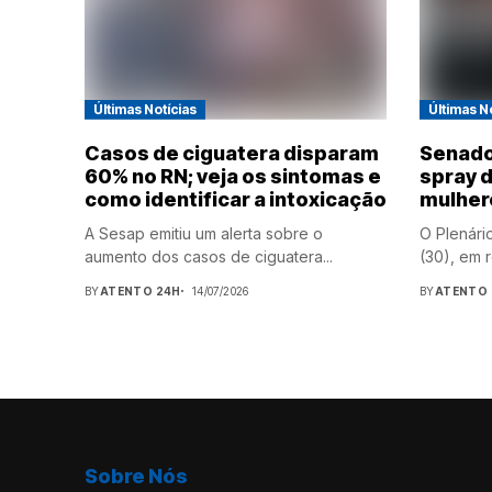
Últimas Notícias
Últimas N
Casos de ciguatera disparam
Senado
60% no RN; veja os sintomas e
spray 
como identificar a intoxicação
mulher
A Sesap emitiu um alerta sobre o
O Plenári
aumento dos casos de ciguatera...
(30), em r
BY
ATENTO 24H
14/07/2026
BY
ATENTO 
Sobre Nós