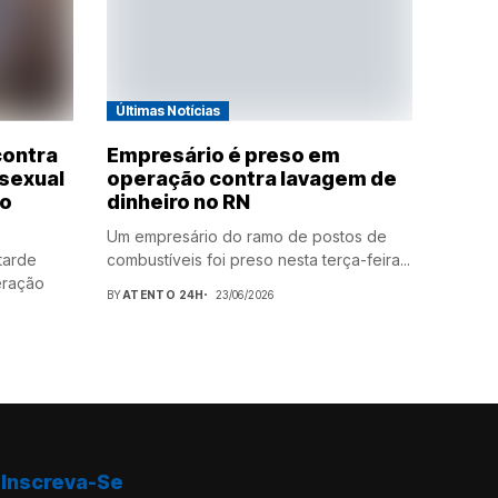
Últimas Notícias
contra
Empresário é preso em
 sexual
operação contra lavagem de
do
dinheiro no RN
Um empresário do ramo de postos de
 tarde
combustíveis foi preso nesta terça-feira...
eração
BY
ATENTO 24H
23/06/2026
Inscreva-Se