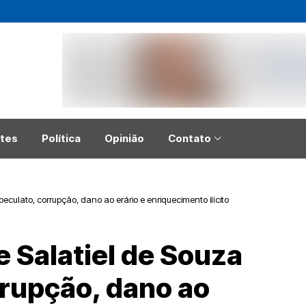
tes
Política
Opinião
Contato
 peculato, corrupção, dano ao erário e enriquecimento ilícito
e Salatiel de Souza
rrupção, dano ao