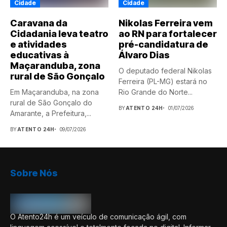
Cidade
Cidade
Caravana da
Nikolas Ferreira vem
Cidadania leva teatro
ao RN para fortalecer
e atividades
pré-candidatura de
educativas à
Álvaro Dias
Maçaranduba, zona
O deputado federal Nikolas
rural de São Gonçalo
Ferreira (PL-MG) estará no
Em Maçaranduba, na zona
Rio Grande do Norte...
rural de São Gonçalo do
BY
ATENTO 24H
01/07/2026
Amarante, a Prefeitura,...
BY
ATENTO 24H
09/07/2026
Sobre Nós
O Atento24h é um veículo de comunicação ágil, com