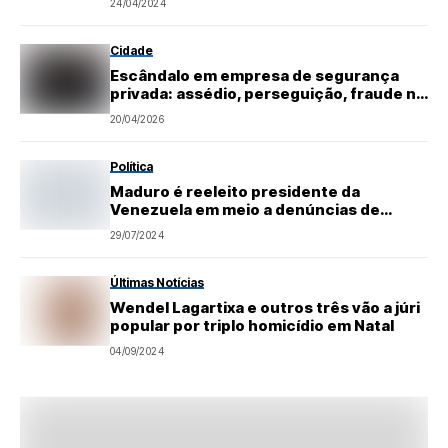
24/04/2024
Cidade
Escândalo em empresa de segurança
privada: assédio, perseguição, fraude na
CIPA e sindicato de braços cruzados
20/04/2026
Política
Maduro é reeleito presidente da
Venezuela em meio a denúncias de
fraude
29/07/2024
Últimas Notícias
Wendel Lagartixa e outros três vão a júri
popular por triplo homicídio em Natal
04/09/2024