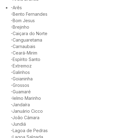
-Arês
-Bento Fernandes
-Bom Jesus
-Brejinho
-Caiçara do Norte
-Canguaretama
-Carnaubais
-Ceará-Mirim
-Espírito Santo
-Extremoz
-Galinhos
-Goianinha
-Grossos
-Guamaré
-Ielmo Marinho
-Jandaíra
-Januário Cicco
-João Câmara
-Jundiá
-Lagoa de Pedras
-Lagoa Salgada