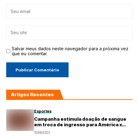
Salvar meus dados neste navegador para a próxima vez
que eu comentar.
Artigos Recentes
Esportes
Campanha estimula doação de sangue
em troca de ingresso para América x
Ferroviário
15/06/2025