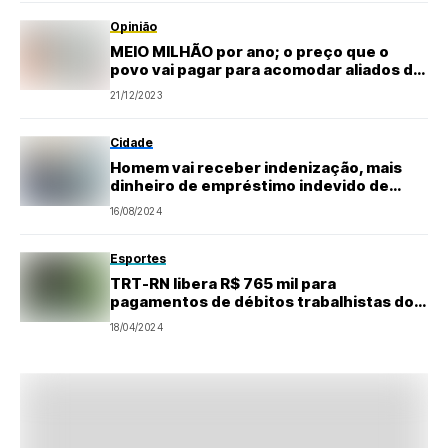
Opinião
MEIO MILHÃO por ano; o preço que o
povo vai pagar para acomodar aliados do
prefeito de Ceará-Mirim
21/12/2023
Cidade
Homem vai receber indenização, mais
dinheiro de empréstimo indevido de
volta
16/08/2024
Esportes
TRT-RN libera R$ 765 mil para
pagamentos de débitos trabalhistas do
ABC
18/04/2024