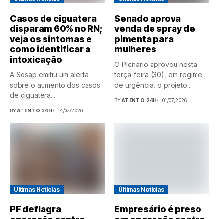
Casos de ciguatera
Senado aprova
disparam 60% no RN;
venda de spray de
veja os sintomas e
pimenta para
como identificar a
mulheres
intoxicação
O Plenário aprovou nesta
A Sesap emitiu um alerta
terça-feira (30), em regime
sobre o aumento dos casos
de urgência, o projeto...
de ciguatera...
BY
ATENTO 24H
01/07/2026
BY
ATENTO 24H
14/07/2026
Últimas Notícias
Últimas Notícias
PF deflagra
Empresário é preso