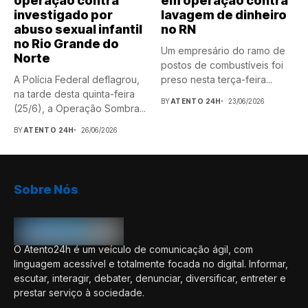
operação contra
em operação contra
investigado por
lavagem de dinheiro
abuso sexual infantil
no RN
no Rio Grande do
Um empresário do ramo de
Norte
postos de combustíveis foi
A Polícia Federal deflagrou,
preso nesta terça-feira...
na tarde desta quinta-feira
BY
ATENTO 24H
23/06/2026
(25/6), a Operação Sombra...
BY
ATENTO 24H
26/06/2026
Sobre Nós
O Atento24h é um veículo de comunicação ágil, com
linguagem acessível e totalmente focada no digital. Informar,
escutar, interagir, debater, denunciar, diversificar, entreter e
prestar serviço à sociedade.