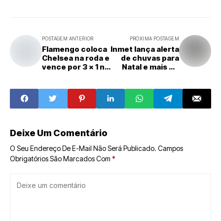
POSTAGEM ANTERIOR
PRÓXIMA POSTAGEM
Flamengo coloca
Inmet lança alerta
Chelsea na roda e
de chuvas para
vence por 3 x 1 no
Natal e mais 42
Mundial
municípios do RN
Deixe Um Comentário
O Seu Endereço De E-Mail Não Será Publicado.
Campos
Obrigatórios São Marcados Com
*