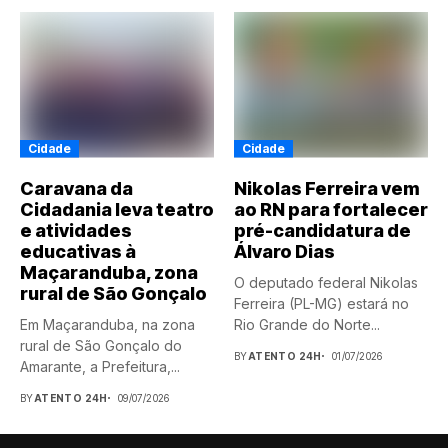
Cidade
Cidade
Caravana da
Nikolas Ferreira vem
Cidadania leva teatro
ao RN para fortalecer
e atividades
pré-candidatura de
educativas à
Álvaro Dias
Maçaranduba, zona
O deputado federal Nikolas
rural de São Gonçalo
Ferreira (PL-MG) estará no
Em Maçaranduba, na zona
Rio Grande do Norte...
rural de São Gonçalo do
BY
ATENTO 24H
01/07/2026
Amarante, a Prefeitura,...
BY
ATENTO 24H
09/07/2026