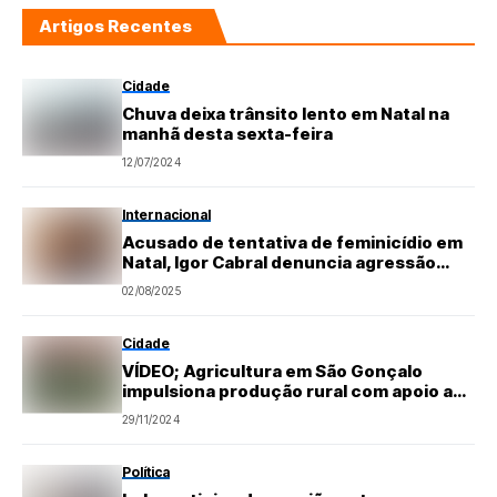
Artigos Recentes
Cidade
Chuva deixa trânsito lento em Natal na
manhã desta sexta-feira
12/07/2024
Internacional
Acusado de tentativa de feminicídio em
Natal, Igor Cabral denuncia agressão
dentro de presídio
02/08/2025
Cidade
VÍDEO; Agricultura em São Gonçalo
impulsiona produção rural com apoio aos
agricultores
29/11/2024
Política