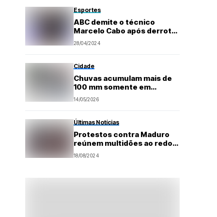
Esportes
ABC demite o técnico
Marcelo Cabo após derrota
para o Náutico
28/04/2024
Cidade
Chuvas acumulam mais de
100 mm somente em
Pajuçara durante a
14/05/2026
madrugada em Natal
Últimas Notícias
Protestos contra Maduro
reúnem multidões ao redor
do mundo
18/08/2024