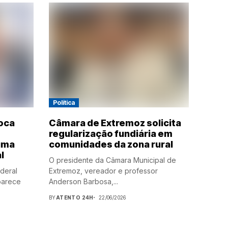
Política
oca
Câmara de Extremoz solicita
0
regularização fundiária em
uma
comunidades da zona rural
l
O presidente da Câmara Municipal de
deral
Extremoz, vereador e professor
parece
Anderson Barbosa,...
BY
ATENTO 24H
22/06/2026