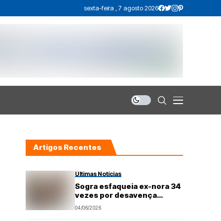
sexta-feira , 7 agosto 2026
Artigos Recentes
Últimas Notícias
Sogra esfaqueia ex-nora 34
vezes por desavença
familiar
04/06/2026