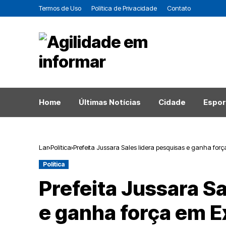
Termos de Uso
Política de Privacidade
Contato
Home
Últimas Notícias
Cidade
Espor
Lar
Política
Prefeita Jussara Sales lidera pesquisas e ganha for
Política
Prefeita Jussara Sa
e ganha força em 