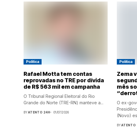
Política
Política
Rafael Motta tem contas
Zema v
reprovadas no TRE por dívida
segund
de R$ 563 mil em campanha
mês so
“derro
O Tribunal Regional Eleitoral do Rio
Grande do Norte (TRE-RN) manteve a...
O ex-gove
Presidên
BY
ATENTO 24H
01/07/2026
(Novo) est
BY
ATENTO 