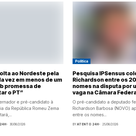
Política
olta ao Nordeste pela
Pesquisa IPSensus col
a vez em menos de um
Richardson entre os 2
b promessa de
nomes na disputa por 
tar o PT”
vaga na Câmara Federa
rnador e pré-candidato à
O pré-candidato a deputado fe
cia da República Romeu Zema
Richardson Barbosa (NOVO) a
ará,...
entre os nomes...
24H
30/06/2026
BY
ATENTO 24H
25/06/2026