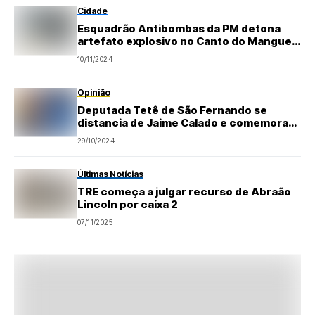
Cidade
Esquadrão Antibombas da PM detona
artefato explosivo no Canto do Mangue
em Natal
10/11/2024
Opinião
Deputada Tetê de São Fernando se
distancia de Jaime Calado e comemora
vitória de Paulinho em Natal (RN)
29/10/2024
Últimas Notícias
TRE começa a julgar recurso de Abraão
Lincoln por caixa 2
07/11/2025