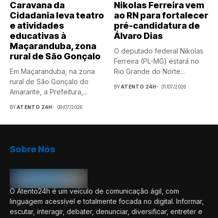
Caravana da
Nikolas Ferreira vem
Cidadania leva teatro
ao RN para fortalecer
e atividades
pré-candidatura de
educativas à
Álvaro Dias
Maçaranduba, zona
O deputado federal Nikolas
rural de São Gonçalo
Ferreira (PL-MG) estará no
Em Maçaranduba, na zona
Rio Grande do Norte...
rural de São Gonçalo do
BY
ATENTO 24H
01/07/2026
Amarante, a Prefeitura,...
BY
ATENTO 24H
09/07/2026
Sobre Nós
O Atento24h é um veículo de comunicação ágil, com
linguagem acessível e totalmente focada no digital. Informar,
escutar, interagir, debater, denunciar, diversificar, entreter e