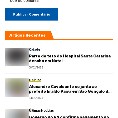
que eu comentar.
Artigos Recentes
Cidade
Parte de teto do Hospital Santa Catarina
desaba em Natal
08/02/2025
Opinião
Alexandre Cavalcante se junta ao
prefeito Eraldo Paiva em São Gonçalo do
Amarante
04/05/2024
Últimas Notícias
Governo do RN confirma pagamento do