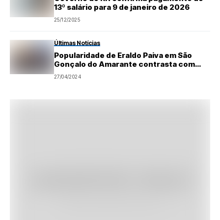
13º salário para 9 de janeiro de 2026
25/12/2025
Últimas Notícias
Popularidade de Eraldo Paiva em São
Gonçalo do Amarante contrasta com
pesquisas encomendadas
27/04/2024