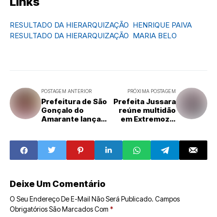
Links
RESULTADO DA HIERARQUIZAÇÃO  HENRIQUE PAIVA
RESULTADO DA HIERARQUIZAÇÃO  MARIA BELO
POSTAGEM ANTERIOR
PRÓXIMA POSTAGEM
Prefeitura de São
Prefeita Jussara
Gonçalo do
reúne multidão
Amarante lança
em Extremoz e
nova temporada
consolida apoio a
da Caravana da
Álvaro Dias e
Cidadania
Babá
Deixe Um Comentário
O Seu Endereço De E-Mail Não Será Publicado.
Campos
Obrigatórios São Marcados Com
*