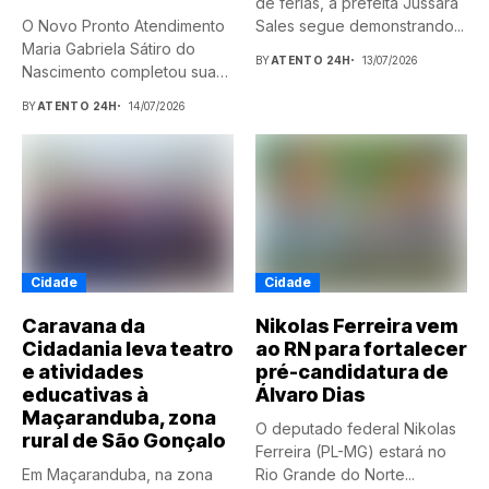
de férias, a prefeita Jussara
O Novo Pronto Atendimento
Sales segue demonstrando...
Maria Gabriela Sátiro do
BY
ATENTO 24H
13/07/2026
Nascimento completou sua
primeira...
BY
ATENTO 24H
14/07/2026
Cidade
Cidade
Caravana da
Nikolas Ferreira vem
Cidadania leva teatro
ao RN para fortalecer
e atividades
pré-candidatura de
educativas à
Álvaro Dias
Maçaranduba, zona
O deputado federal Nikolas
rural de São Gonçalo
Ferreira (PL-MG) estará no
Em Maçaranduba, na zona
Rio Grande do Norte...