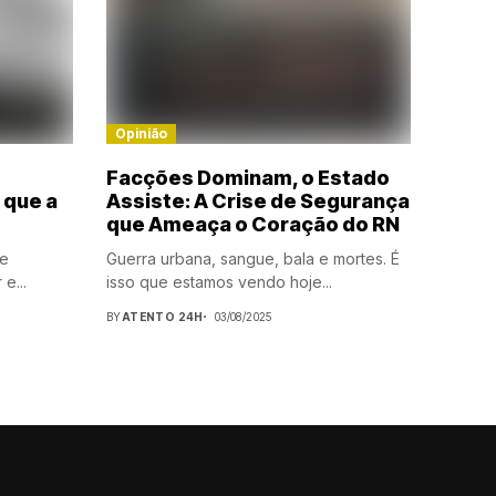
Opinião
Facções Dominam, o Estado
 que a
Assiste: A Crise de Segurança
que Ameaça o Coração do RN
se
Guerra urbana, sangue, bala e mortes. É
e...
isso que estamos vendo hoje...
BY
ATENTO 24H
03/08/2025