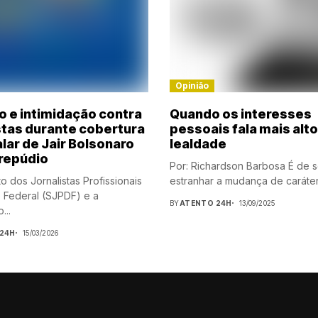
Opinião
o e intimidação contra
Quando os interesses
stas durante cobertura
pessoais fala mais alto
lar de Jair Bolsonaro
lealdade
repúdio
Por: Richardson Barbosa É de 
o dos Jornalistas Profissionais
estranhar a mudança de caráter 
to Federal (SJPDF) e a
BY
ATENTO 24H
13/09/2025
...
24H
15/03/2026