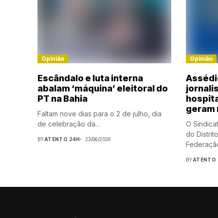
Opinião
Opinião
Escândalo e luta interna
Assédi
abalam ‘máquina’ eleitoral do
jornali
PT na Bahia
hospita
geram 
Faltam nove dias para o 2 de julho, dia
de celebração da...
O Sindicat
do Distri
BY
ATENTO 24H
23/06/2026
Federação
BY
ATENTO 