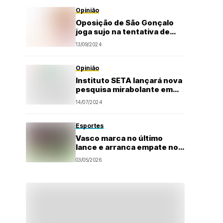
Opinião
Oposição de São Gonçalo
joga sujo na tentativa de
ganhar as eleições no
13/09/2024
tapetão
Opinião
Instituto SETA lançará nova
pesquisa mirabolante em
São Gonçalo do Amarante
14/07/2024
Esportes
Vasco marca no último
lance e arranca empate no
clássico com o Flamengo
03/05/2026