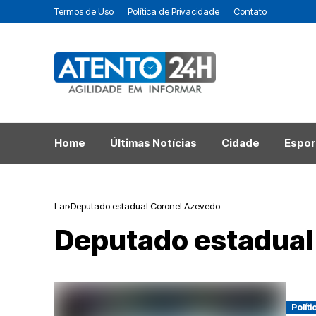
Termos de Uso
Política de Privacidade
Contato
Home
Últimas Notícias
Cidade
Espor
Lar
Deputado estadual Coronel Azevedo
Deputado estadual
Políti