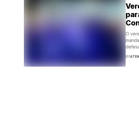
Ver
par
Con
O vere
manda
defesa
BY
ATE