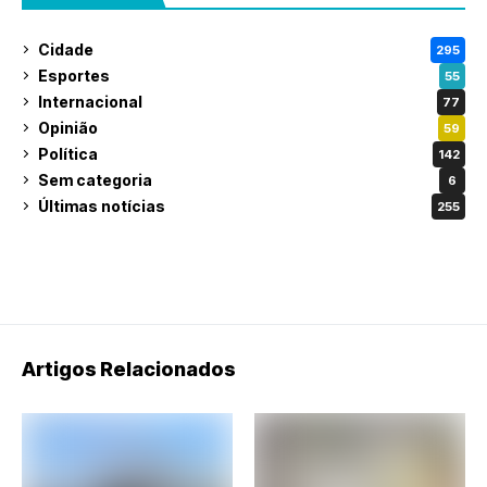
Cidade
295
Esportes
55
Internacional
77
Opinião
59
Política
142
Sem categoria
6
Últimas notícias
255
Artigos Relacionados