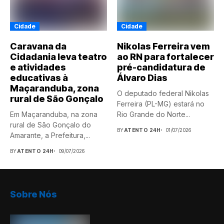
Cidade
Cidade
Caravana da
Nikolas Ferreira vem
Cidadania leva teatro
ao RN para fortalecer
e atividades
pré-candidatura de
educativas à
Álvaro Dias
Maçaranduba, zona
O deputado federal Nikolas
rural de São Gonçalo
Ferreira (PL-MG) estará no
Em Maçaranduba, na zona
Rio Grande do Norte...
rural de São Gonçalo do
BY
ATENTO 24H
01/07/2026
Amarante, a Prefeitura,...
BY
ATENTO 24H
09/07/2026
Sobre Nós