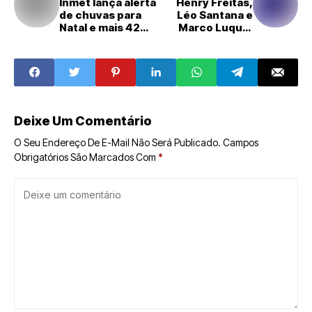
Inmet lança alerta
Henry Freitas,
de chuvas para
Léo Santana e
Natal e mais 42
Marco Luque:
municípios do RN
veja agenda
cultural do fim de
semana em Natal
Deixe Um Comentário
O Seu Endereço De E-Mail Não Será Publicado.
Campos
Obrigatórios São Marcados Com
*