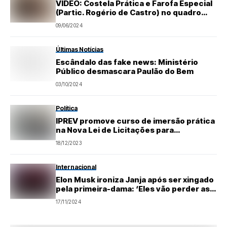
VÍDEO: Costela Prática e Farofa Especial
(Partic. Rogério de Castro) no quadro
Churrasqueadas
09/06/2024
Últimas Notícias
Escândalo das fake news: Ministério
Público desmascara Paulão do Bem
03/10/2024
Política
IPREV promove curso de imersão prática
na Nova Lei de Licitações para
servidores municipais
18/12/2023
Internacional
Elon Musk ironiza Janja após ser xingado
pela primeira-dama: ‘Eles vão perder as
próximas eleições’
17/11/2024