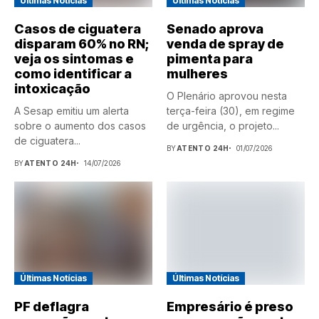
Últimas Notícias
Últimas Notícias
Casos de ciguatera
Senado aprova
disparam 60% no RN;
venda de spray de
veja os sintomas e
pimenta para
como identificar a
mulheres
intoxicação
O Plenário aprovou nesta
A Sesap emitiu um alerta
terça-feira (30), em regime
sobre o aumento dos casos
de urgência, o projeto...
de ciguatera...
BY
ATENTO 24H
01/07/2026
BY
ATENTO 24H
14/07/2026
Últimas Notícias
Últimas Notícias
PF deflagra
Empresário é preso