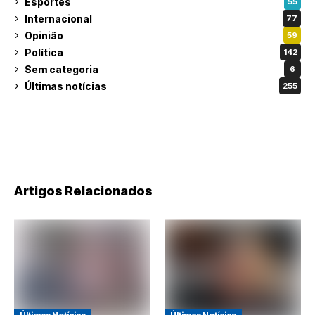
Esportes
55
Internacional
77
Opinião
59
Política
142
Sem categoria
6
Últimas notícias
255
Artigos Relacionados