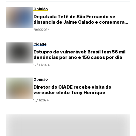
Opinião
Deputada Tetê de São Fernando se
distancia de Jaime Calado e comemora
vitória de Paulinho em Natal (RN)
29/10/2024
Cidade
Estupro de vulnerável: Brasil tem 56 mil
denúncias por ano e 156 casos por dia
12/06/2024
Opinião
Diretor do CIADE recebe visita do
vereador eleito Tony Henrique
13/11/2024