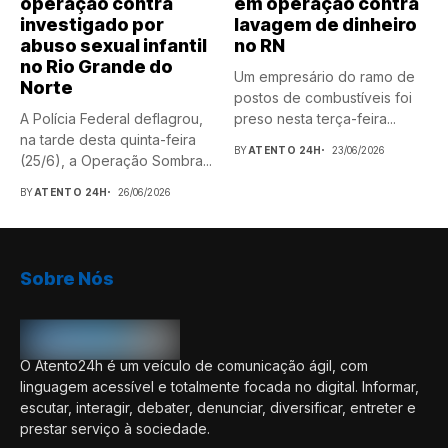
operação contra
em operação contra
investigado por
lavagem de dinheiro
abuso sexual infantil
no RN
no Rio Grande do
Um empresário do ramo de
Norte
postos de combustíveis foi
A Polícia Federal deflagrou,
preso nesta terça-feira...
na tarde desta quinta-feira
BY
ATENTO 24H
23/06/2026
(25/6), a Operação Sombra...
BY
ATENTO 24H
26/06/2026
Sobre Nós
O Atento24h é um veículo de comunicação ágil, com
linguagem acessível e totalmente focada no digital. Informar,
escutar, interagir, debater, denunciar, diversificar, entreter e
prestar serviço à sociedade.