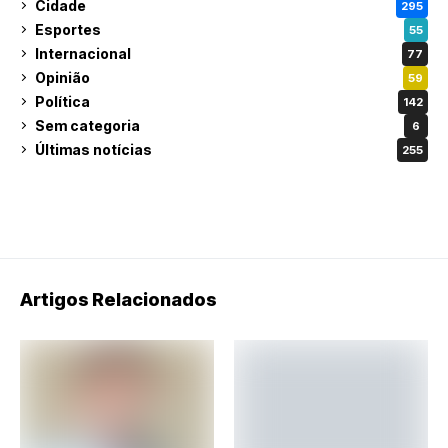
Cidade
295
Esportes
55
Internacional
77
Opinião
59
Política
142
Sem categoria
6
Últimas notícias
255
Artigos Relacionados