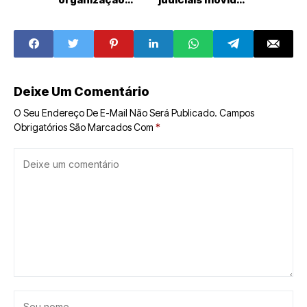
criminosa é preso
por Jaime Calado
no RN
e celebra
liberdade de
expressão
Deixe Um Comentário
O Seu Endereço De E-Mail Não Será Publicado.
Campos
Obrigatórios São Marcados Com
*