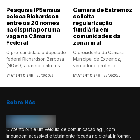
Pesquisa IPSensus
Câmara de Extremoz
coloca Richardson
solicita
entre os 20 nomes
regularização
na disputa por uma
fundiária em
vaga na Câmara
comunidades da
Federal
zona rural
O pré-candidato a deputado
O presidente da Câmara
federal Richardson Barbosa
Municipal de Extremoz,
(NOVO) aparece entre os
vereador e professor
nomes...
Anderson Barbosa,...
BY
ATENTO 24H
25/06/2026
BY
ATENTO 24H
22/06/2026
Sobre Nós
O Atento24h é um veículo de comunicação ágil, com
linguagem acessível e totalmente focada no digital. Informar,