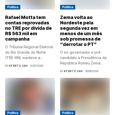
Política
Política
Rafael Motta tem
Zema volta ao
contas reprovadas
Nordeste pela
no TRE por dívida de
segunda vez em
R$ 563 mil em
menos de um mês
campanha
sob promessa de
“derrotar o PT”
O Tribunal Regional Eleitoral
do Rio Grande do Norte
O ex-governador e pré-
(TRE-RN) manteve a...
candidato à Presidência da
República Romeu Zema
BY
ATENTO 24H
01/07/2026
(Novo) estará,...
BY
ATENTO 24H
30/06/2026
Política
Política