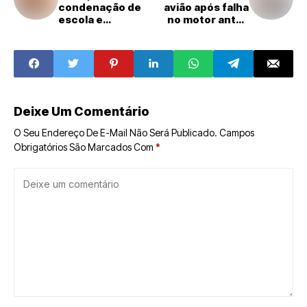
condenação de
avião após falha
escola e
no motor antes
professora por
de voo no Pará
obrigar aluno de 7
anos a limpar o
próprio vômito
Deixe Um Comentário
O Seu Endereço De E-Mail Não Será Publicado.
Campos
Obrigatórios São Marcados Com
*