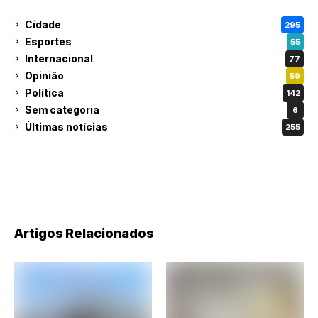
Cidade
295
Esportes
55
Internacional
77
Opinião
59
Política
142
Sem categoria
6
Últimas notícias
255
Artigos Relacionados