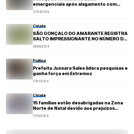
emergenciais após alagamento com
esgoto e agentes contaminantes em
27/04/2026
residência de idoso de 83 anos portador
de asma
Cidade
SÃO GONÇALO DO AMARANTE REGISTRA
SALTO IMPRESSIONANTE NO NÚMERO DE
EMPREENDIMENTOS IMOBILIÁRIOS EM
28/06/2024
2024
Política
Prefeita Jussara Sales lidera pesquisas e
ganha força em Extremoz
17/07/2024
Cidade
15 famílias estão desabrigadas na Zona
Norte de Natal devido aos prejuízos
causados pelas chuvas desta sexta 17
17/05/2024