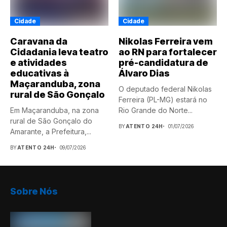
Cidade
Cidade
Caravana da
Nikolas Ferreira vem
Cidadania leva teatro
ao RN para fortalecer
e atividades
pré-candidatura de
educativas à
Álvaro Dias
Maçaranduba, zona
O deputado federal Nikolas
rural de São Gonçalo
Ferreira (PL-MG) estará no
Em Maçaranduba, na zona
Rio Grande do Norte...
rural de São Gonçalo do
BY
ATENTO 24H
01/07/2026
Amarante, a Prefeitura,...
BY
ATENTO 24H
09/07/2026
Sobre Nós