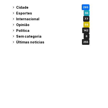
Cidade
295
Esportes
55
Internacional
77
Opinião
59
Política
142
Sem categoria
6
Últimas notícias
255