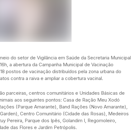
meio do setor de Vigilância em Saúde da Secretaria Municipal
s 16h, a abertura da Campanha Municipal de Vacinação
18 postos de vacinação distribuídos pela zona urbana do
tos contra a raiva e ampliar a cobertura vacinal.
ção parceiras, centros comunitários e Unidades Básicas de
animais aos seguintes pontos: Casa de Ração Meu Xodó
2 Rações (Parque Amarante), Band Rações (Novo Amarante),
Garden), Centro Comunitário (Cidade das Rosas), Medeiros
y Pereira, Parque dos Ipês, Golandim I, Regomoleiro,
ade das Flores e Jardim Petrópolis.