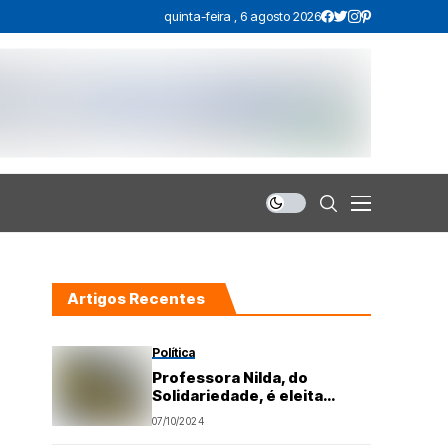
quinta-feira , 6 agosto 2026
Artigos Recentes
Política
Professora Nilda, do
Solidariedade, é eleita
prefeita de Parnamirim
07/10/2024