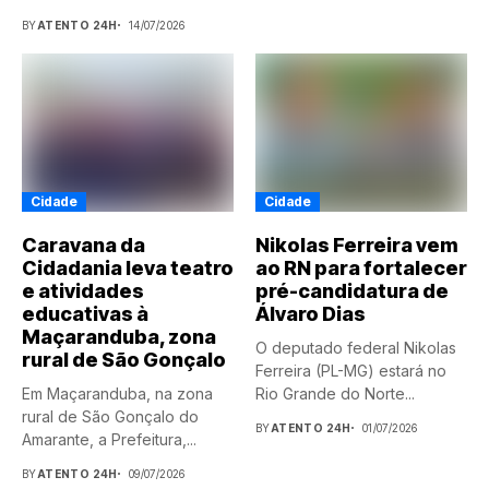
primeira...
BY
ATENTO 24H
14/07/2026
Cidade
Cidade
Caravana da
Nikolas Ferreira vem
Cidadania leva teatro
ao RN para fortalecer
e atividades
pré-candidatura de
educativas à
Álvaro Dias
Maçaranduba, zona
O deputado federal Nikolas
rural de São Gonçalo
Ferreira (PL-MG) estará no
Em Maçaranduba, na zona
Rio Grande do Norte...
rural de São Gonçalo do
BY
ATENTO 24H
01/07/2026
Amarante, a Prefeitura,...
BY
ATENTO 24H
09/07/2026