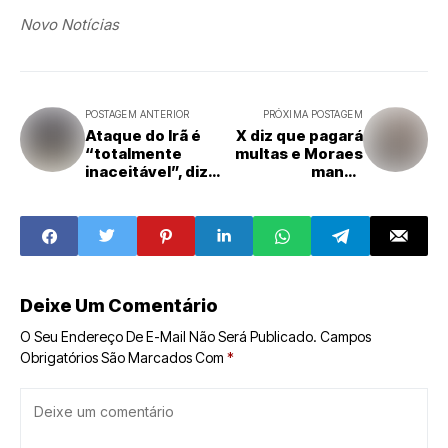
Novo Notícias
POSTAGEM ANTERIOR
PRÓXIMA POSTAGEM
Ataque do Irã é
X diz que pagará
“totalmente
multas e Moraes
inaceitável”, diz
manda
secretário de
desbloquear
Estado dos EUA
contas bancárias
Deixe Um Comentário
O Seu Endereço De E-Mail Não Será Publicado.
Campos
Obrigatórios São Marcados Com
*