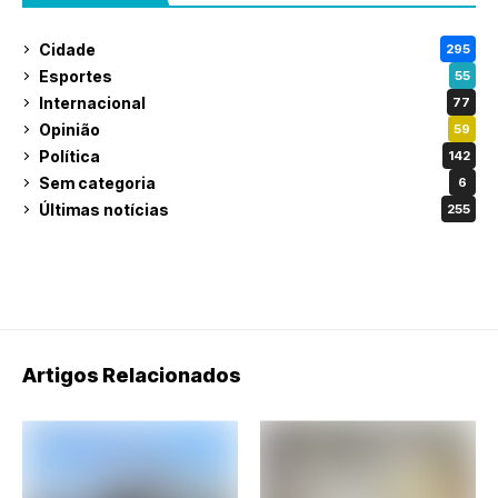
Cidade
295
Esportes
55
Internacional
77
Opinião
59
Política
142
Sem categoria
6
Últimas notícias
255
Artigos Relacionados