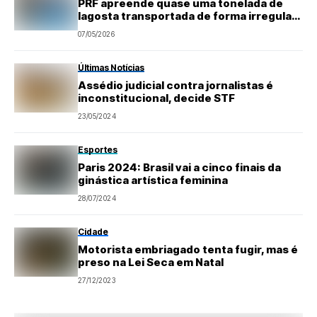
PRF apreende quase uma tonelada de
lagosta transportada de forma irregular
no RN
07/05/2026
Últimas Notícias
Assédio judicial contra jornalistas é
inconstitucional, decide STF
23/05/2024
Esportes
Paris 2024: Brasil vai a cinco finais da
ginástica artística feminina
28/07/2024
Cidade
Motorista embriagado tenta fugir, mas é
preso na Lei Seca em Natal
27/12/2023