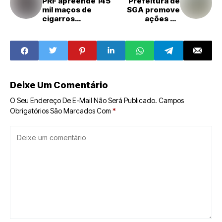
PRF apreende 145
Prefeitura de
mil maços de
SGA promove
cigarros
ações de
contrabandeado
conscientização
s em caminhão na
contra o abuso e
BR-304 no RN
exploração
sexual de
crianças e
adolescentes
Deixe Um Comentário
O Seu Endereço De E-Mail Não Será Publicado.
Campos
Obrigatórios São Marcados Com
*