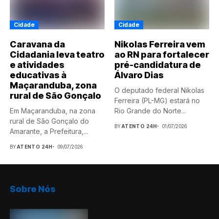
Cidade
Cidade
Caravana da
Nikolas Ferreira vem
Cidadania leva teatro
ao RN para fortalecer
e atividades
pré-candidatura de
educativas à
Álvaro Dias
Maçaranduba, zona
O deputado federal Nikolas
rural de São Gonçalo
Ferreira (PL-MG) estará no
Em Maçaranduba, na zona
Rio Grande do Norte...
rural de São Gonçalo do
BY
ATENTO 24H
01/07/2026
Amarante, a Prefeitura,...
BY
ATENTO 24H
09/07/2026
Sobre Nós