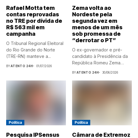
Rafael Motta tem
Zema volta ao
contas reprovadas
Nordeste pela
no TRE por dívida de
segunda vez em
R$ 563 mil em
menos de um mês
campanha
sob promessa de
“derrotar o PT”
O Tribunal Regional Eleitoral
do Rio Grande do Norte
O ex-governador e pré-
(TRE-RN) manteve a...
candidato à Presidência da
República Romeu Zema
BY
ATENTO 24H
01/07/2026
(Novo) estará,...
BY
ATENTO 24H
30/06/2026
Política
Política
Pesquisa IPSensus
Câmara de Extremoz