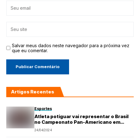
Salvar meus dados neste navegador para a próxima vez
que eu comentar.
Artigos Recentes
Esportes
Atleta potiguar vai representar o Brasil
no Campeonato Pan-Americano em
Guatemala
24/04/2024