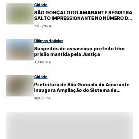
Cidade
SÃO GONÇALO DO AMARANTE REGISTRA
SALTO IMPRESSIONANTE NO NÚMERO DE
EMPREENDIMENTOS IMOBILIÁRIOS EM
28/06/2024
2024
Últimas Notícias
Suspeitos de assassinar prefeito têm
prisão mantida pela Justiça
30/08/2024
Cidade
Prefeitura de São Gonçalo do Amarante
Inaugura Ampliação do Sistema de
Abastecimento de Água em Regomoleiro
01/07/2024