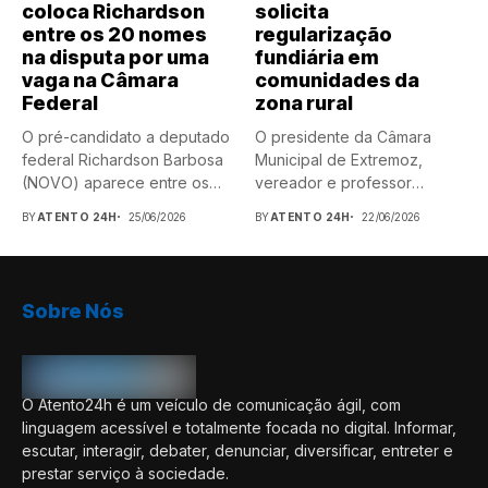
coloca Richardson
solicita
entre os 20 nomes
regularização
na disputa por uma
fundiária em
vaga na Câmara
comunidades da
Federal
zona rural
O pré-candidato a deputado
O presidente da Câmara
federal Richardson Barbosa
Municipal de Extremoz,
(NOVO) aparece entre os
vereador e professor
nomes...
Anderson Barbosa,...
BY
ATENTO 24H
25/06/2026
BY
ATENTO 24H
22/06/2026
Sobre Nós
O Atento24h é um veículo de comunicação ágil, com
linguagem acessível e totalmente focada no digital. Informar,
escutar, interagir, debater, denunciar, diversificar, entreter e
prestar serviço à sociedade.