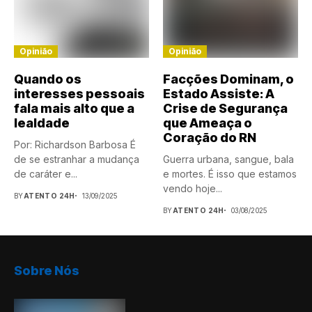
Opinião
Opinião
Quando os
Facções Dominam, o
interesses pessoais
Estado Assiste: A
fala mais alto que a
Crise de Segurança
lealdade
que Ameaça o
Coração do RN
Por: Richardson Barbosa É
de se estranhar a mudança
Guerra urbana, sangue, bala
de caráter e...
e mortes. É isso que estamos
vendo hoje...
BY
ATENTO 24H
13/09/2025
BY
ATENTO 24H
03/08/2025
Sobre Nós