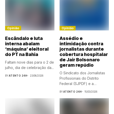
Opinião
Opinião
Escândalo e luta
Assédio e
interna abalam
intimidação contra
‘máquina’ eleitoral
jornalistas durante
do PT na Bahia
cobertura hospitalar
de Jair Bolsonaro
Faltam nove dias para o 2 de
geram repúdio
julho, dia de celebração da...
O Sindicato dos Jornalistas
BY
ATENTO 24H
23/06/2026
Profissionais do Distrito
Federal (SJPDF) e a
Federação...
BY
ATENTO 24H
15/03/2026