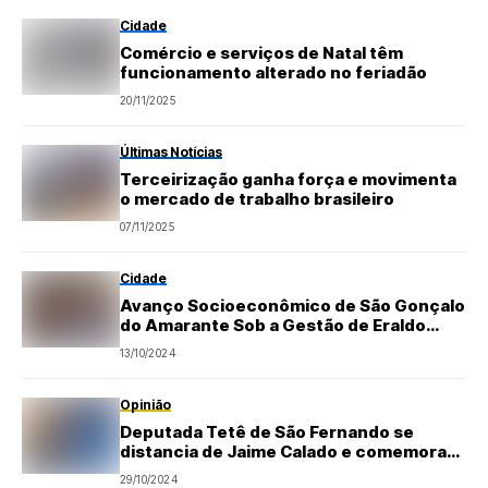
Cidade
Comércio e serviços de Natal têm
funcionamento alterado no feriadão
20/11/2025
Últimas Notícias
Terceirização ganha força e movimenta
o mercado de trabalho brasileiro
07/11/2025
Cidade
Avanço Socioeconômico de São Gonçalo
do Amarante Sob a Gestão de Eraldo
Paiva
13/10/2024
Opinião
Deputada Tetê de São Fernando se
distancia de Jaime Calado e comemora
vitória de Paulinho em Natal (RN)
29/10/2024