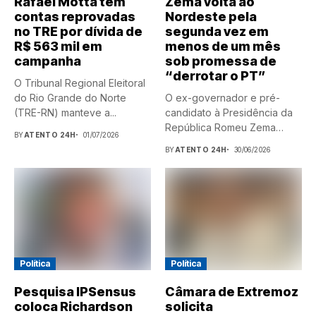
Rafael Motta tem
Zema volta ao
contas reprovadas
Nordeste pela
no TRE por dívida de
segunda vez em
R$ 563 mil em
menos de um mês
campanha
sob promessa de
“derrotar o PT”
O Tribunal Regional Eleitoral
do Rio Grande do Norte
O ex-governador e pré-
(TRE-RN) manteve a...
candidato à Presidência da
República Romeu Zema
BY
ATENTO 24H
01/07/2026
(Novo) estará,...
BY
ATENTO 24H
30/06/2026
Política
Política
Pesquisa IPSensus
Câmara de Extremoz
coloca Richardson
solicita