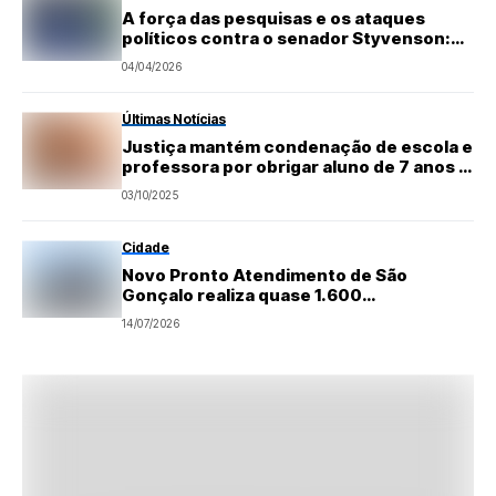
A força das pesquisas e os ataques
políticos contra o senador Styvenson:
coincidência ou estratégia
04/04/2026
Últimas Notícias
Justiça mantém condenação de escola e
professora por obrigar aluno de 7 anos a
limpar o próprio vômito
03/10/2025
Cidade
Novo Pronto Atendimento de São
Gonçalo realiza quase 1.600
atendimentos na primeira semana de
14/07/2026
funcionamento