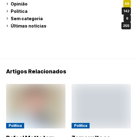
Opinião
59
Política
142
Sem categoria
6
Últimas notícias
255
Artigos Relacionados
Política
Política