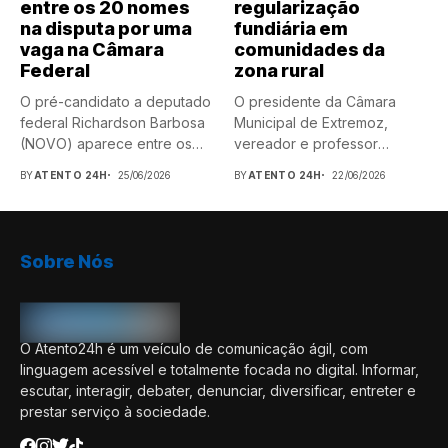
entre os 20 nomes
regularização
na disputa por uma
fundiária em
vaga na Câmara
comunidades da
Federal
zona rural
O pré-candidato a deputado
O presidente da Câmara
federal Richardson Barbosa
Municipal de Extremoz,
(NOVO) aparece entre os
vereador e professor
nomes...
Anderson Barbosa,...
BY
ATENTO 24H
25/06/2026
BY
ATENTO 24H
22/06/2026
Sobre Nós
O Atento24h é um veículo de comunicação ágil, com
linguagem acessível e totalmente focada no digital. Informar,
escutar, interagir, debater, denunciar, diversificar, entreter e
prestar serviço à sociedade.