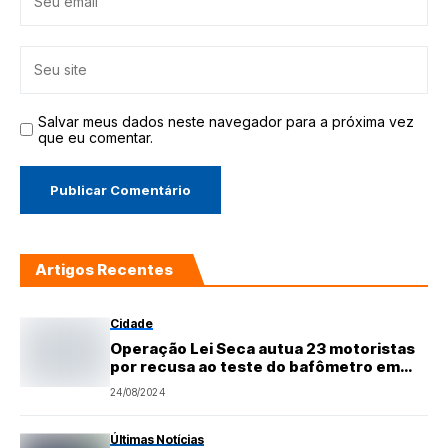
Salvar meus dados neste navegador para a próxima vez
que eu comentar.
Artigos Recentes
Cidade
Operação Lei Seca autua 23 motoristas
por recusa ao teste do bafômetro em
Mossoró
24/08/2024
Últimas Notícias