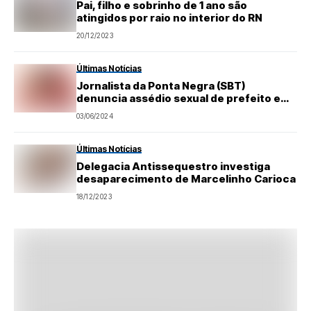
Pai, filho e sobrinho de 1 ano são
atingidos por raio no interior do RN
20/12/2023
Últimas Notícias
Jornalista da Ponta Negra (SBT)
denuncia assédio sexual de prefeito em
Mossoró
03/06/2024
Últimas Notícias
Delegacia Antissequestro investiga
desaparecimento de Marcelinho Carioca
18/12/2023