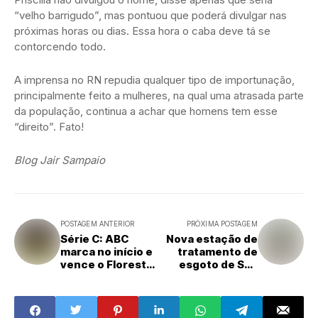
“velho barrigudo”, mas pontuou que poderá divulgar nas
próximas horas ou dias. Essa hora o caba deve tá se
contorcendo todo.
A imprensa no RN repudia qualquer tipo de importunação,
principalmente feito a mulheres, na qual uma atrasada parte
da população, continua a achar que homens tem esse
“direito”. Fato!
Blog Jair Sampaio
POSTAGEM ANTERIOR
PRÓXIMA POSTAGEM
Série C: ABC
Nova estação de
marca no início e
tratamento de
vence o Floresta
esgoto de São
(CE)
Gonçalo inicia
pré-operação no
segundo
semestre de