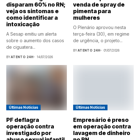
disparam 60% no RN;
venda de spray de
veja os sintomas e
pimenta para
como identificar a
mulheres
intoxicação
O Plenário aprovou nesta
A Sesap emitiu um alerta
terça-feira (30), em regime
sobre o aumento dos casos
de urgência, o projeto...
de ciguatera...
BY
ATENTO 24H
01/07/2026
BY
ATENTO 24H
14/07/2026
Últimas Notícias
Últimas Notícias
PF deflagra
Empresário é preso
operação contra
em operação contra
investigado por
lavagem de dinheiro
abuso sexual infantil
no RN