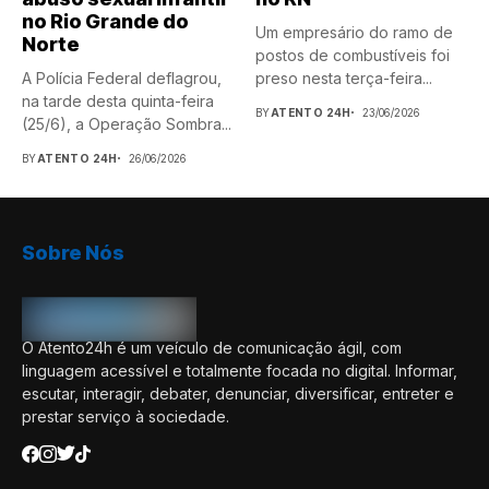
no Rio Grande do
Um empresário do ramo de
Norte
postos de combustíveis foi
A Polícia Federal deflagrou,
preso nesta terça-feira...
na tarde desta quinta-feira
BY
ATENTO 24H
23/06/2026
(25/6), a Operação Sombra...
BY
ATENTO 24H
26/06/2026
Sobre Nós
O Atento24h é um veículo de comunicação ágil, com
linguagem acessível e totalmente focada no digital. Informar,
escutar, interagir, debater, denunciar, diversificar, entreter e
prestar serviço à sociedade.