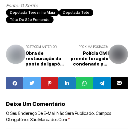
Fonte: O Xerife
Deputada Terezinha Maia
Deputada Tetê
Tête De São Fernando
POSTAGEM ANTERIOR
PRÓXIMA POSTAGEM
Obra de
Polícia Civil
restauração da
prende foragido
ponte de Igapó
condenado por
chega a 95% de
roubo em Ceará-
execução, afirma
Mirim
Dnit
Deixe Um Comentário
O Seu Endereço De E-Mail Não Será Publicado.
Campos
Obrigatórios São Marcados Com
*