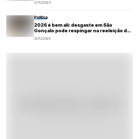
27/12/2023
Política
2026 é bem ali: desgaste em São
Gonçalo pode respingar na reeleição de
Zenaide Maia
25/12/2025