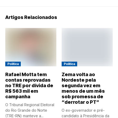
Artigos Relacionados
Política
Política
Rafael Motta tem
Zema volta ao
contas reprovadas
Nordeste pela
no TRE por dívida de
segunda vez em
R$ 563 mil em
menos de um mês
campanha
sob promessa de
“derrotar o PT”
O Tribunal Regional Eleitoral
do Rio Grande do Norte
O ex-governador e pré-
(TRE-RN) manteve a...
candidato à Presidência da