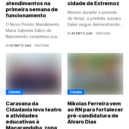
atendimentos na
cidade de Extremoz
primeira semana de
Mesmo durante o período
funcionamento
de férias, a prefeita Jussara
O Novo Pronto Atendimento
Sales segue demonstrando...
Maria Gabriela Sátiro do
BY
ATENTO 24H
13/07/2026
Nascimento completou sua
primeira...
BY
ATENTO 24H
14/07/2026
Cidade
Cidade
Caravana da
Nikolas Ferreira vem
Cidadania leva teatro
ao RN para fortalecer
e atividades
pré-candidatura de
educativas à
Álvaro Dias
Maçaranduba, zona