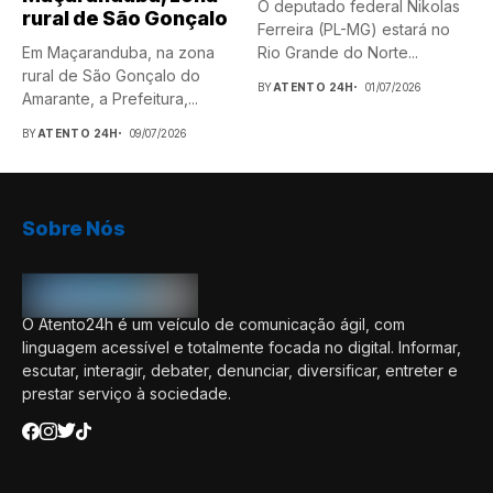
O deputado federal Nikolas
rural de São Gonçalo
Ferreira (PL-MG) estará no
Em Maçaranduba, na zona
Rio Grande do Norte...
rural de São Gonçalo do
BY
ATENTO 24H
01/07/2026
Amarante, a Prefeitura,...
BY
ATENTO 24H
09/07/2026
Sobre Nós
O Atento24h é um veículo de comunicação ágil, com
linguagem acessível e totalmente focada no digital. Informar,
escutar, interagir, debater, denunciar, diversificar, entreter e
prestar serviço à sociedade.