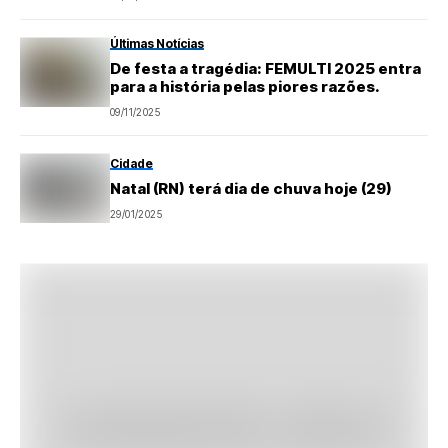
Últimas Notícias
De festa a tragédia: FEMULTI 2025 entra
para a história pelas piores razões.
09/11/2025
Cidade
Natal (RN) terá dia de chuva hoje (29)
29/01/2025