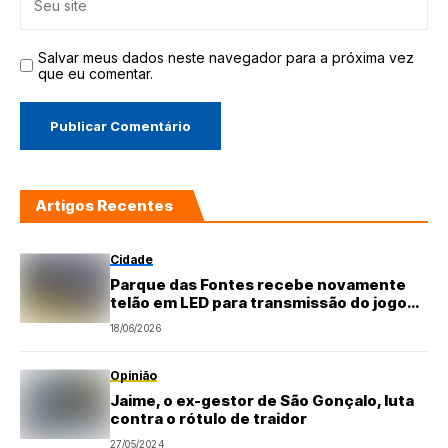
Salvar meus dados neste navegador para a próxima vez
que eu comentar.
Artigos Recentes
Cidade
Parque das Fontes recebe novamente
telão em LED para transmissão do jogo
da Seleção Brasileira na Copa do Mundo
18/06/2026
Opinião
Jaime, o ex-gestor de São Gonçalo, luta
contra o rótulo de traidor
27/05/2024