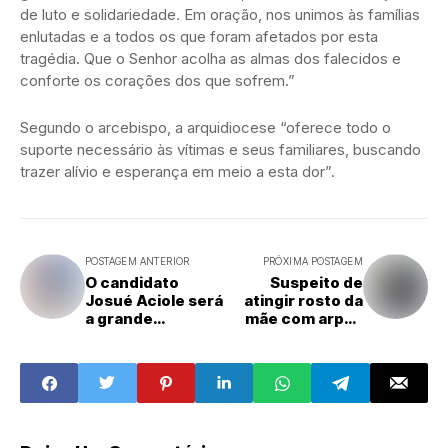
de luto e solidariedade. Em oração, nos unimos às famílias
enlutadas e a todos os que foram afetados por esta
tragédia. Que o Senhor acolha as almas dos falecidos e
conforte os corações dos que sofrem.”
Segundo o arcebispo, a arquidiocese “oferece todo o
suporte necessário às vítimas e seus familiares, buscando
trazer alívio e esperança em meio a esta dor”.
POSTAGEM ANTERIOR
PRÓXIMA POSTAGEM
O candidato
Suspeito de
Josué Aciole será
atingir rosto da
a grande
mãe com arpão
surpresa das
de pesca é
eleições em São
capturado em
Gonçalo
Touros