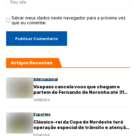
Salvar meus dados neste navegador para a próxima vez
que eu comentar.
Artigos Recentes
Internacional
Voepass cancela voos que chegam e
partem de Fernando de Noronha até 31
de agosto
14/08/2024
Esportes
Clássico-rei da Copa do Nordeste terá
operação especial de trânsito e atenção
redobrada em Natal
07/04/2026