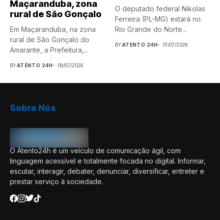
Maçaranduba, zona
O deputado federal Nikolas
rural de São Gonçalo
Ferreira (PL-MG) estará no
Em Maçaranduba, na zona
Rio Grande do Norte...
rural de São Gonçalo do
BY
ATENTO 24H
01/07/2026
Amarante, a Prefeitura,...
BY
ATENTO 24H
09/07/2026
Sobre Nós
O Atento24h é um veículo de comunicação ágil, com
linguagem acessível e totalmente focada no digital. Informar,
escutar, interagir, debater, denunciar, diversificar, entreter e
prestar serviço à sociedade.