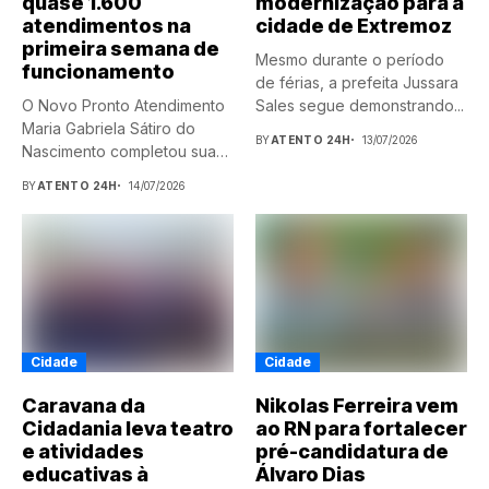
quase 1.600
modernização para a
atendimentos na
cidade de Extremoz
primeira semana de
Mesmo durante o período
funcionamento
de férias, a prefeita Jussara
O Novo Pronto Atendimento
Sales segue demonstrando...
Maria Gabriela Sátiro do
BY
ATENTO 24H
13/07/2026
Nascimento completou sua
primeira...
BY
ATENTO 24H
14/07/2026
Cidade
Cidade
Caravana da
Nikolas Ferreira vem
Cidadania leva teatro
ao RN para fortalecer
e atividades
pré-candidatura de
educativas à
Álvaro Dias