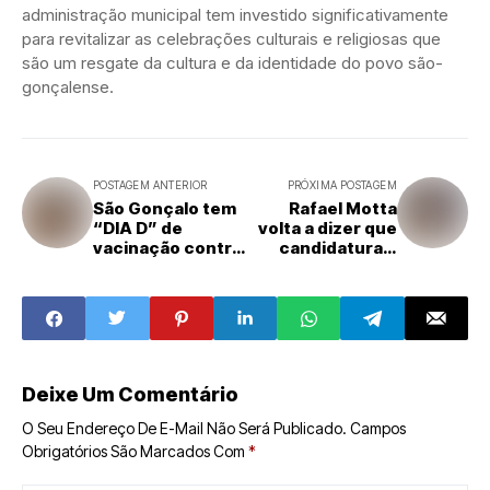
administração municipal tem investido significativamente
para revitalizar as celebrações culturais e religiosas que
são um resgate da cultura e da identidade do povo são-
gonçalense.
POSTAGEM ANTERIOR
PRÓXIMA POSTAGEM
São Gonçalo tem
Rafael Motta
“DIA D” de
volta a dizer que
vacinação contra
candidatura é
poliomielite
para valer: ‘Não
neste sábado (8)
sou de ensaio.
Coragem a gente
tem’
Deixe Um Comentário
O Seu Endereço De E-Mail Não Será Publicado.
Campos
Obrigatórios São Marcados Com
*