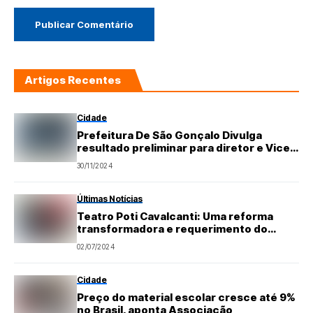
Artigos Recentes
Cidade
Prefeitura De São Gonçalo Divulga
resultado preliminar para diretor e Vice-
diretor das escolas Municipais
30/11/2024
Últimas Notícias
Teatro Poti Cavalcanti: Uma reforma
transformadora e requerimento do
vereador Nazareno Tavares
02/07/2024
Cidade
Preço do material escolar cresce até 9%
no Brasil, aponta Associação