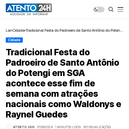
Lar
Cidade
Tradicional Festa do Padroeiro de Santo Antônio do Potengi
em SGA acontece esse fim de semana com atrações
Cidade
nacionais como Waldonys e Raynel Guedes
Tradicional Festa do
Padroeiro de Santo Antônio
do Potengi em SGA
acontece esse fim de
semana com atrações
nacionais como Waldonys e
Raynel Guedes
ATENTO 24H
07/06/2024
1 MINUTOS LIDOS
310 VISUALIZAÇÕES