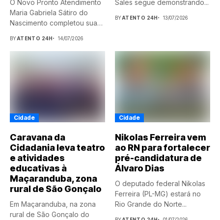
O Novo Pronto Atendimento
Sales segue demonstrando...
Maria Gabriela Sátiro do
BY
ATENTO 24H
13/07/2026
Nascimento completou sua
primeira...
BY
ATENTO 24H
14/07/2026
Cidade
Cidade
Caravana da
Nikolas Ferreira vem
Cidadania leva teatro
ao RN para fortalecer
e atividades
pré-candidatura de
educativas à
Álvaro Dias
Maçaranduba, zona
O deputado federal Nikolas
rural de São Gonçalo
Ferreira (PL-MG) estará no
Em Maçaranduba, na zona
Rio Grande do Norte...
rural de São Gonçalo do
BY
ATENTO 24H
01/07/2026